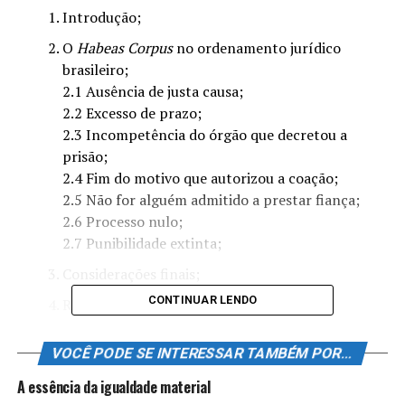
Introdução;
O
Habeas Corpus
no ordenamento jurídico
brasileiro;
2.1 Ausência de justa causa;
2.2 Excesso de prazo;
2.3 Incompetência do órgão que decretou a
prisão;
2.4 Fim do motivo que autorizou a coação;
2.5 Não for alguém admitido a prestar fiança;
2.6 Processo nulo;
2.7 Punibilidade extinta;
Considerações finais;
CONTINUAR LENDO
Referências.
RESUMO
VOCÊ PODE SE INTERESSAR TAMBÉM POR...
O presente trabalho busca analisar o instituto do
A essência da igualdade material
Habeas Corpus
, em especial os casos de coação ilegal que