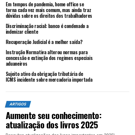
Em tempos de pandemia, home office se
são causa de impetração do remédio constitucional. Para
torna cada vez mais comum, mas ainda traz
tal, realizou-se uma breve introdução sobre o que seria o
dúvidas sobre os direitos dos trabalhadores
Habeas Corpus
e qual a sua natureza jurídica, seguida de
Discriminação racial: banco é condenado a
um estudo sob a luz da doutrina e da Jurisprudência do
indenizar cliente
Superior Tribunal de Justiça sobre cada um dos incisos
Recuperação Judicial é a melhor saída?
do art. 648, do Código de Processo Penal. Nesse sentido,
utilizando-se de fontes bibliográficas, principalmente
Instrução Normativa alterou normas para
leis, livros e julgados sobre a temática, buscou-se
concessão e extinção dos regimes especiais
aduaneiros
entender a dinâmica de utilização do
Habeas Corpus
e
como a Tribunal da Cidadania tem se posicionado frente
Sujeito ativo da obrigação tributária de
aos casos de constrição ilegal.
ICMS incidente sobre mercadoria importada
Palavras-Chave
:
Habeas Corpus
, STJ, Direito, Remédio
Constitucional, Constrição Ilegal.
ARTIGOS
ABSTRACT
Aumente seu conhecimento:
atualização dos livros 2025
The present work seeks to analyze the
Habeas Corpus
institute, especially the cases of illegal coercion that are