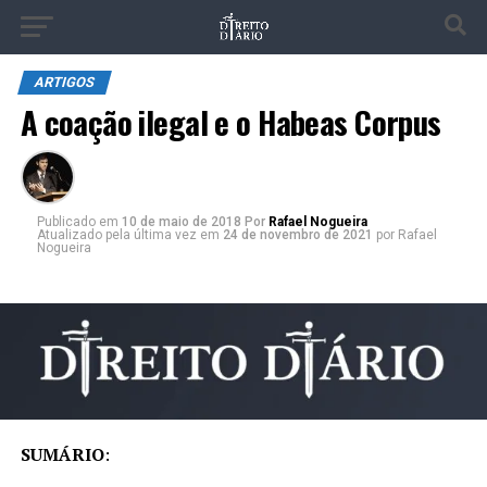
ARTIGOS
A coação ilegal e o Habeas Corpus
Publicado
em
10 de maio de 2018
Por
Rafael Nogueira
Atualizado pela última vez em
24 de novembro de 2021
por Rafael
Nogueira
SUMÁRIO
: