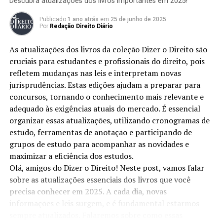
Descubra atualizações dos livros importantes em 2025!
the cause of impetration of the action. To this end, a
brief introduction was made on what
Habeas Corpus
Publicado
1 ano atrás
em
25 de junho de 2025
Por
Redação Direito Diário
would be and what its legal nature is, followed by a
study in light of the doctrine and jurisprudence of the
As atualizações dos livros da coleção Dizer o Direito são
Superior Court of Justice on each of the clauses of art.
cruciais para estudantes e profissionais do direito, pois
648 of the Code of Criminal Procedure. In this sense,
refletem mudanças nas leis e interpretam novas
using bibliographical sources, mainly Laws, books and
jurisprudências. Estas edições ajudam a preparar para
Judgments about the subject, we sought to understand
concursos, tornando o conhecimento mais relevante e
the dynamics of
Habeas Corpus
use and how the
adequado às exigências atuais do mercado. É essencial
Citizenship Court has positioned itself against cases of
organizar essas atualizações, utilizando cronogramas de
illegal constriction.
estudo, ferramentas de anotação e participando de
grupos de estudo para acompanhar as novidades e
Keywords
: Habeas Corpus, STJ, Law, Constitutional
maximizar a eficiência dos estudos.
Remedy, Illegal Constriction.
Olá, amigos do Dizer o Direito! Neste post, vamos falar
sobre as atualizações essenciais dos livros que você
1 INTRODUÇÃO
precisa conhecer em 2025. A cada dia, novas
informações e leis surgem, e é fundamental estarmos
Historicamente, o
Habeas Corpus
(HC) surgiu na
Inglaterra, como uma imposição ao rei João Sem Terra,
sempre atualizados. Falaremos sobre como essas