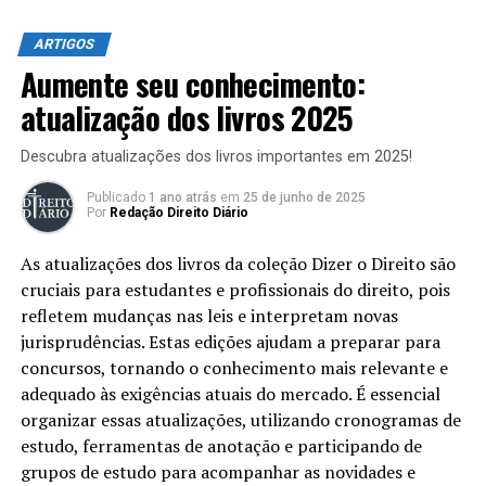
compete à União a edição de normas gerais e aos demais
ARTIGOS
entes federativos compete a edição de normas
Aumente seu conhecimento:
específicas ou especiais, em consonância com o
interesse da localidade. Todavia, e de acordo com o
atualização dos livros 2025
artigo 22 da Constituição brasileira, a União deverá
legislar de forma privativa em alguns assuntos que são
Descubra atualizações dos livros importantes em 2025!
considerados de interesse nacional.
Publicado
1 ano atrás
em
25 de junho de 2025
Por
Redação Direito Diário
Noutro giro, o artigo 24 da Constituição de 1988
estabelece que a competência recai para a União,
As atualizações dos livros da coleção Dizer o Direito são
Estados e Distrito Federal nos casos afetos a florestas,
cruciais para estudantes e profissionais do direito, pois
pesca, fauna, conservação da natureza, caça, defesa do
refletem mudanças nas leis e interpretam novas
solo e dos recursos naturais, proteção do meio ambiente
jurisprudências. Estas edições ajudam a preparar para
e controle da poluição (inciso VI); proteção ao
concursos, tornando o conhecimento mais relevante e
patrimônio histórico, cultural, artístico, turístico e
adequado às exigências atuais do mercado. É essencial
paisagístico (inciso VII) e responsabilidade por dano ao
organizar essas atualizações, utilizando cronogramas de
meio ambiente, ao consumidor, a bens e direitos de valor
estudo, ferramentas de anotação e participando de
artístico, estético, histórico, turístico e paisagístico
grupos de estudo para acompanhar as novidades e