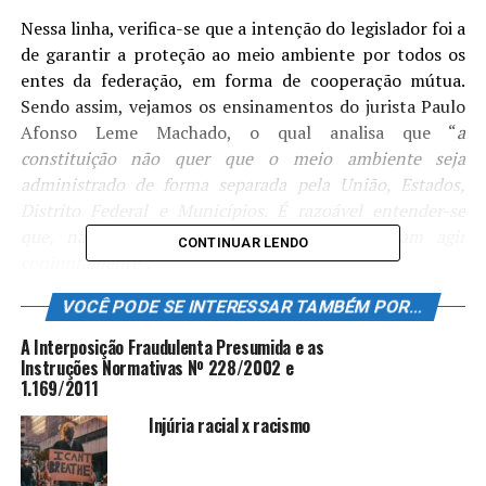
Nessa linha, verifica-se que a intenção do legislador foi a
de garantir a proteção ao meio ambiente por todos os
entes da federação, em forma de cooperação mútua.
Sendo assim, vejamos os ensinamentos do jurista Paulo
Afonso Leme Machado, o qual analisa que “
a
constituição não quer que o meio ambiente seja
administrado de forma separada pela União, Estados,
Distrito Federal e Municípios. É razoável entender-se
que, na competência comum, os entes devam agir
CONTINUAR LENDO
conjuntamente
”.
VOCÊ PODE SE INTERESSAR TAMBÉM POR...
Portanto, uma vez que a competência é comum, a
atuação dos entes é conjunta, sem que o exercício de um
A Interposição Fraudulenta Presumida e as
venha excluir a do outro.
Instruções Normativas Nº 228/2002 e
1.169/2011
Já na visão do professor José Afonso da Silva, este ensina
Injúria racial x racismo
que “
competência comum significa que a prestação do
serviço por uma entidade não exclui igual competência