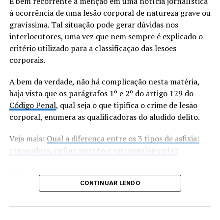
É bem recorrente a menção em uma notícia jornalística
não forem capazes de assegurar os objetivos legítimos
à ocorrência de uma lesão corporal de natureza grave ou
almejados (em razão, por exemplo, de condições
gravíssima. Tal situação pode gerar dúvidas nos
climáticas específicas), os regulamentos técnicos, as
interlocutores, uma vez que nem sempre é explicado o
normas e os procedimentos de avaliação da
critério utilizado para a classificação das lesões
conformidade poderão diferir das normas técnicas
corporais.
internacionais.
A bem da verdade, não há complicação nesta matéria,
O Acordo TBT também requer que os
Membros da
haja vista que os parágrafos 1º e 2º do artigo 129 do
OMC
considerem a possibilidade de reconhecer a
Código Penal
, qual seja o que tipifica o crime de lesão
equivalência dos regulamentos técnicos e dos
corporal, enumera as qualificadoras do aludido delito.
procedimentos de avaliação da conformidade de outros
Membros, mesmo que esses regulamentos sejam
Veja mais:
Qual a diferença entre os 3 tipos de asfixia:
diferentes, desde que essas medidas atendam aos
esganadura, enforcamento e estrangulamento?
objetivos de seus próprios regulamentos técnicos ou
procedimentos de avaliação da conformidade (como a
Veja mais:
Lei Maria da Penha: o que se enquadra como
proteção da saúde pública). Finalmente, o Acordo TBT
violência doméstica e familiar?
CONTINUAR LENDO
impõe a obrigação de publicar (transparência) e notificar
as medidas, além de determinar que os regulamentos
Lesão Corporal Grave
técnicos, as normas e os procedimentos de avaliação da