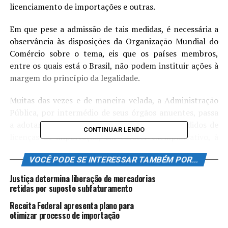
licenciamento de importações e outras.
Em que pese a admissão de tais medidas, é necessária a
observância às disposições da Organização Mundial do
Comércio sobre o tema, eis que os países membros,
entre os quais está o Brasil, não podem instituir ações à
margem do princípio da legalidade.
Muitas das vezes e de maneira velada, a Administração
Pública, por intermédio de seus órgãos anuentes, passa
a adotar condutas reiteradas de rejeição de pedidos de
CONTINUAR LENDO
licenças de importação, em caráter exemplificativo, à
margem da motivação.
VOCÊ PODE SE INTERESSAR TAMBÉM POR...
Nesse momento, é necessário observar se a conduta do
Justiça determina liberação de mercadorias
órgão anuente é legítima e devida, pois, ao contrário,
retidas por suposto subfaturamento
pode implicar no malferimento à direitos
Receita Federal apresenta plano para
constitucionais, como a livre iniciativa e livre exercício
otimizar processo de importação
das atividades econômicas.