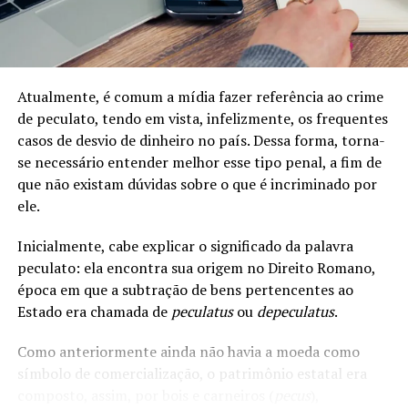
baseada no gênero que lhe
passasse a trabalhar como pedreiro.
cause morte, lesão,
sofrimento físico, sexual ou
Atualmente, é comum a mídia fazer referência ao crime
psicológico e dano moral ou
de peculato, tendo em vista, infelizmente, os frequentes
patrimonial:
casos de desvio de dinheiro no país. Dessa forma, torna-
se necessário entender melhor esse tipo penal, a fim de
que não existam dúvidas sobre o que é incriminado por
I – no âmbito da unidade
ele.
doméstica, compreendida
Inicialmente, cabe explicar o significado da palavra
como o espaço de convívio
peculato: ela encontra sua origem no Direito Romano,
permanente de pessoas,
época em que a subtração de bens pertencentes ao
Estado era chamada de
peculatus
ou
depeculatus
.
com ou sem vínculo
familiar, inclusive as
Como anteriormente ainda não havia a moeda como
símbolo de comercialização, o patrimônio estatal era
esporadicamente
Manual de Direito Penal - Volume Único
composto, assim, por bois e carneiros (
pecus
),