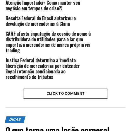
Atenção Importador: Como manter seu
negócio em tempos de crise?!
Aspectos técnicos também são utilizados,
costumeiramente, sem justificativa plausível para
Receita Federal do Brasil autorizou a
proteger os produtos nacionais e podem acarretar
devolução de mercadorias à China
distorções ao comércio exterior, sendo que o Acordo
CARF afasta imputação de cessão de nome à
sobre Barreiras ao Comércio (Acordo TBT da OMC)
distribuidora de utilidades para o lar que
tem o fito de conter essa demanda distorcida.
importava mercadorias de marca própria via
trading
Especialmente, o Acordo trata de regulamentos
Justiça Federal determina a imediata
técnicos, normas e procedimentos de avaliação da
liberação de mercadorias por entender
conformidade, que não devem ser transformados em
ilegal retenção condicionada ao
recolhimento de tributos
óbices indevidos ao comércio, mas tão somente no nível
necessário para atender a um objetivo legítimo, a
exemplo da proteção da saúde pública e do meio
CLICK TO COMMENT
ambiente.
Portanto, quando houver a inserção de alguma exigência
à obtenção e deferimento de pedidos de licenciamento
DICAS
de importação,
é de extremo relevo que o
O que torna uma lesão corporal