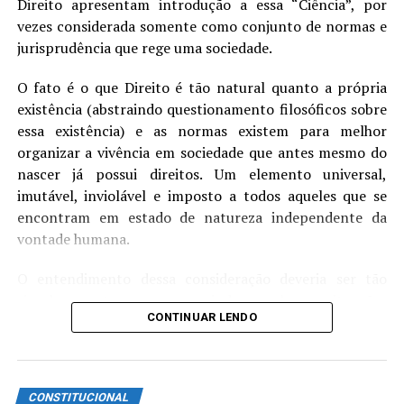
Direito apresentam introdução a essa “Ciência”, por
paradigma.
vezes considerada somente como conjunto de normas e
jurisprudência que rege uma sociedade.
Pelo primeiro sentido, a referência seria o ato de
referenciar, de relatar a procedência de uma transcrição
O fato é o que Direito é tão natural quanto a própria
de ideia no seu texto (tal como fiz a transcrição da
existência (abstraindo questionamento filosóficos sobre
definição no início desse parágrafo), podendo ela ser
essa existência) e as normas existem para melhor
uma citação direta ou uma citação indireta.
organizar a vivência em sociedade que antes mesmo do
nascer já possui direitos. Um elemento universal,
Pelo segundo sentido, a referência seria a obra ou a ideia
imutável, inviolável e imposto a todos aqueles que se
que irá guiar determinada parte do seu raciocínio. Nesse
encontram em estado de natureza independente da
sentido, as suas ideias serão guiadas pela concordância
vontade humana.
ou pelo confronto com uma ideia preexistente. Esse
sentido de referência, contudo, é assunto para um outro
O entendimento dessa consideração deveria ser tão
texto no futuro.
simples quanto parece, mas ainda percebemos situações
CONTINUAR LENDO
em que o Direito Natural (e Jusnaturalismo) é pautado
A partir desse momento, sempre que falarmos de
como um elemento passado, ou “fantoche” daquilo que
“referência” será relacionado ao primeiro sentido.
hoje entendemos como Direito Positivo. E por
pensamentos assim, tivemos Hitler e toda sua gestão
Quando devo fazer a citação de uma
CONSTITUCIONAL