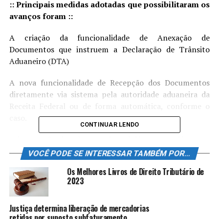
:: Principais medidas adotadas que possibilitaram os
avanços foram ::
A criação da funcionalidade de Anexação de
Documentos que instruem a Declaração de Trânsito
Aduaneiro (DTA)
A nova funcionalidade de Recepção dos Documentos
diretamente via sistema pela autoridade aduaneira da
Receita Federal ou de forma automática, conforme o
caso.
CONTINUAR LENDO
A integração dos sistemas Portal Siscomex e Siscomex
Trânsito, que permite a instrução da DTA com os
VOCÊ PODE SE INTERESSAR TAMBÉM POR...
documentos digitalizados (vinculação da DTA com o
Os Melhores Livros de Direito Tributário de
dossiê contendo a documentação).
2023
A orientação dada aos intervenientes pelo Manual de
Justiça determina liberação de mercadorias
Trânsito Aduaneiro no site da Receita na Internet,
retidas por suposto subfaturamento