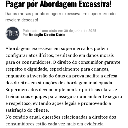
Pagar por Abordagem Excessiva!
PRÓXIMO POST
Importação e exportação – Conheça o regime especial
Danos morais por abordagem excessiva em supermercado
de entreposto aduaneiro e quais são os benefícios
revelam descaso!
POST ANTERIOR
Entenda como funciona as Barreiras Comerciais e suas
Publicado
1 ano atrás
em
30 de junho de 2025
Por
Redação Direito Diário
restrições às práticas do comércio exterior
Abordagens excessivas em supermercados podem
configurar atos ilícitos, resultando em danos morais
Redação Direito Diário
para os consumidores. O direito do consumidor garante
respeito e dignidade, especialmente para crianças,
enquanto a inversão do ônus da prova facilita a defesa
dos direitos em situações de abordagem inadequada.
Supermercados devem implementar políticas claras e
treinar suas equipes para assegurar um ambiente seguro
e respeitoso, evitando ações legais e promovendo a
satisfação do cliente.
No cenário atual, questões relacionadas a direitos dos
consumidores estão cada vez mais em evidência,