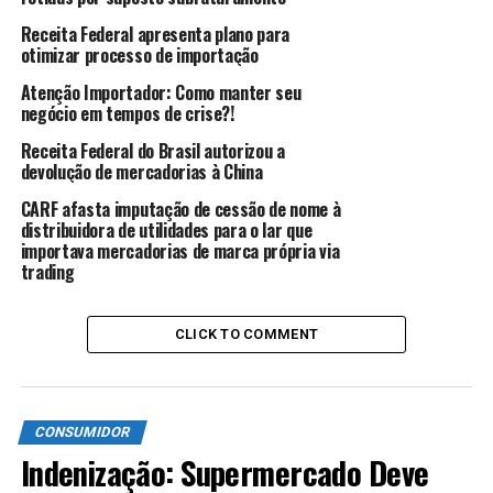
especialmente nos tópicos Anexação de Documentos e
Recepção de DT, detalhando os novos procedimentos a
Receita Federal apresenta plano para
otimizar processo de importação
todos.
Atenção Importador: Como manter seu
A publicação da Instrução Normativa RFB nº 1.918, que
negócio em tempos de crise?!
traz adequações ao texto da IN SRF nº 248/2002 que
Receita Federal do Brasil autorizou a
regulamenta o regime de trânsito aduaneiro,
devolução de mercadorias à China
compatibilizando-a aos novos procedimentos.
CARF afasta imputação de cessão de nome à
distribuidora de utilidades para o lar que
Fonte:
Receita Federal
importava mercadorias de marca própria via
trading
Notícia comentada por
Michel Pereira,
Advogado,
Formado em Direito em
2009 pela FMU/SP
. Área de
Atuação: Direito Aduaneiro, Direito Tributário e Direito
CLICK TO COMMENT
Empresarial, OAB:
295.435
.
TÓPICOS RELACIONADOS:
ADUANA
ADUANEIRO
CONSUMIDOR
COMÉRCIO EXTERIOR
COMÉRCIO INTERNACIONAL
DIREITO ADUANEIRO
DIREITO TRIBUTÁRIO
EXPORTAÇÃO.
Indenização: Supermercado Deve
IMPORTAÇÃO
RECEITA FEDERAL
TRÂNSITO ADUANEIRO