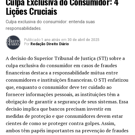
Culpa Exclusiva do Consumidor: 4
os hospitais não só protejam seus
Defesa do Consumidor protege essas garantias.
Lições Cruciais
profissionais, mas também assegurem a
Consequências de Abordagens
Culpa exclusiva do consumidor: entenda suas
integridade do atendimento prestado.
Excessivas
responsabilidades.
A situação de erro médico nos hospitais tem gerado
As abordagens excessivas podem levar a danos morais.
Publicado
1 ano atrás
em
30 de abril de 2025
questionamentos sobre a responsabilidade dos
Por
Redação Direito Diário
Se um consumidor se sentir intimidado ou humilhado,
profissionais da saúde e das instituições. Um caso
pode buscar reparação por isso. A responsabilidade recai
A decisão do Superior Tribunal de Justiça (STJ) sobre a
recente levantou a discussão sobre a denunciação da
sobre o estabelecimento, que deve garantir um
culpa exclusiva do consumidor em casos de fraudes
lide, onde o hospital argumenta não ser responsável
ambiente seguro e respeitoso para todos os clientes.
financeiras destaca a responsabilidade mútua entre
pelos atos de seus médicos. Vamos explorar essa questão
consumidores e instituições financeiras. O STJ enfatizou
complexa que envolve a relação entre hospitais e
Direito do consumidor
que, enquanto o consumidor deve ter cuidado ao
pacientes, analisando se um hospital pode ou não
fornecer informações pessoais, as instituições têm a
denunciar médicos por erros cometidos no
Direito do Consumidor
obrigação de garantir a segurança de seus sistemas. Essa
atendimento.
decisão implica que bancos precisam investir em
O
direito do consumidor
é fundamental em situações
Introdução ao Caso
medidas de proteção e que consumidores devem estar
de compras e se aplica a todos os estabelecimentos,
cientes de como se proteger contra golpes. Assim,
incluindo supermercados. Os consumidores têm
ambos têm papéis importantes na prevenção de fraudes
No Brasil, questões de erro médico levantam discussões
garantias legais que protegem sua dignidade e