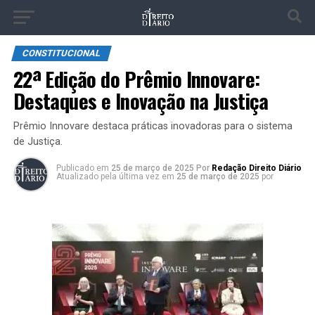
CONSTITUCIONAL
22ª Edição do Prêmio Innovare:
Destaques e Inovação na Justiça
Prêmio Innovare destaca práticas inovadoras para o sistema
de Justiça.
Publicado
em
25 de março de 2025
Por
Redação Direito Diário
Atualizado pela última vez em
25 de março de 2025
por