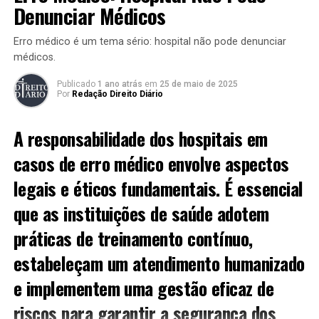
Situação hipotética de
Denunciar Médicos
abordagem
Erro médico é um tema sério: hospital não pode denunciar
médicos.
Imagine a situação em que um adolescente entra em um
supermercado, buscando apenas fazer algumas
Publicado
1 ano atrás
em
25 de maio de 2025
Por
Redação Direito Diário
compras. Ao se deslocar pelos corredores, ele é
abordado por um segurança de maneira excessiva. O
A responsabilidade dos hospitais em
segurança, por parecer suspeito, questiona o jovem
sobre suas intenções de compra e faz perguntas
casos de erro médico envolve aspectos
excessivas, que podem causar desconforto e
legais e éticos fundamentais. É essencial
constrangimento. Essa abordagem inadequada pode ser
considerada uma violação de seus direitos como
que as instituições de saúde adotem
consumidor.
práticas de treinamento contínuo,
A abordagem de um segurança pode ser necessária em
estabeleçam um atendimento humanizado
algumas situações, principalmente para prevenir furtos.
e implementem uma gestão eficaz de
No entanto, essa intervenção deve ser feita com
educação e respeito. Um segurança deve avaliar se o
riscos para garantir a segurança dos