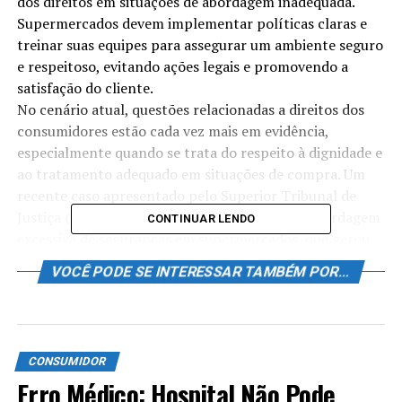
dos direitos em situações de abordagem inadequada.
Supermercados devem implementar políticas claras e
treinar suas equipes para assegurar um ambiente seguro
e respeitoso, evitando ações legais e promovendo a
satisfação do cliente.
No cenário atual, questões relacionadas a direitos dos
consumidores estão cada vez mais em evidência,
especialmente quando se trata do respeito à dignidade e
ao tratamento adequado em situações de compra. Um
recente caso apresentado pelo Superior Tribunal de
Justiça (STJ) trouxe à tona a discussão sobre abordagem
CONTINUAR LENDO
excessiva de seguranças em supermercados, que gerou
danos morais a uma adolescente. Neste artigo, vamos
VOCÊ PODE SE INTERESSAR TAMBÉM POR...
explorar como essas questões de justiça impactam tanto
o consumidor quanto os estabelecimentos comerciais,
destacando a importância de uma abordagem respeitosa
e responsável. Prepare-se para entender mais sobre seus
CONSUMIDOR
direitos e a proteção legal que existe em nosso sistema!
Erro Médico: Hospital Não Pode