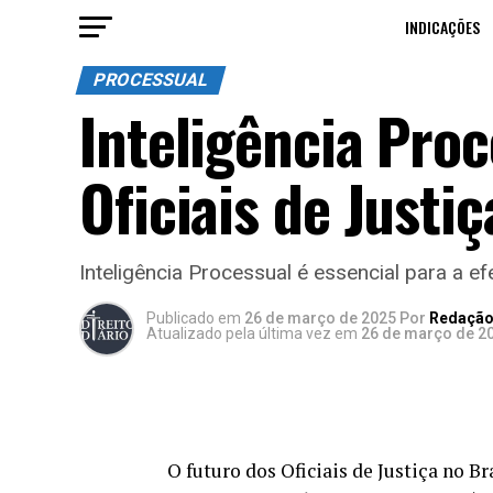
INDICAÇÕES
PROCESSUAL
Inteligência Proc
Oficiais de Justiç
Inteligência Processual é essencial para a ef
Publicado
em
26 de março de 2025
Por
Redação 
Atualizado pela última vez em
26 de março de 2
O futuro dos Oficiais de Justiça no 