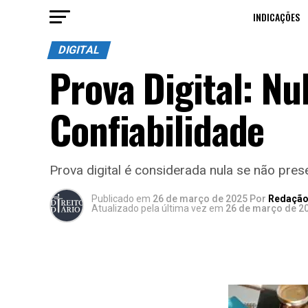
INDICAÇÕES
DIGITAL
Prova Digital: Nu
Confiabilidade
Prova digital é considerada nula se não prese
Publicado
em
26 de março de 2025
Por
Redação 
Atualizado pela última vez em
26 de março de 2