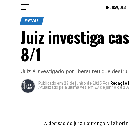
INDICAÇÕES
PENAL
Juiz investiga ca
8/1
Juiz é investigado por liberar réu que destrui
Publicado
em
23 de junho de 2025
Por
Redação D
Atualizado pela última vez em
23 de junho de 20
A decisão do juiz Lourenço Migliorin