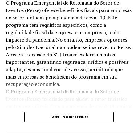
O Programa Emergencial de Retomada do Setor de
mundo. Estima-se que as fraudes custem às empresas
Eventos (Perse) oferece benefícios fiscais para empresas
bilhões de reais anualmente. No Brasil, por exemplo, as
do setor afetadas pela pandemia de covid-19. Este
perdas associadas a crimes financeiros alcançam cifras
programa tem requisitos específicos, como a
alarmantes que afetam o crescimento econômico e a
regularidade fiscal da empresa e a comprovação do
confiança dos investidores.
impacto da pandemia. No entanto, empresas optantes
pelo Simples Nacional não podem se inscrever no Perse.
Estatísticas de Perdas por Fraudes
A recente decisão do STJ trouxe esclarecimentos
Uma pesquisa realizada pela
Associação Brasileira de
importantes, garantindo segurança jurídica e possíveis
Empresas de Cartões de Crédito e Serviços (ABECS)
adaptações nas condições de acesso, permitindo que
revelou que os bancos no Brasil perderam, em um único
mais empresas se beneficiem do programa em sua
ano, cerca de
R$ 2,7 bilhões
devido a fraudes virtuais.
recuperação econômica.
Essas perdas afetam não apenas as instituições
O Programa Emergencial de Retomada do Setor de
financeiras, mas também os usuários finais, que
Eventos (Perse) foi criado para ajudar o setor turístico
frequentemente enfrentam questões com suas contas e
em tempos difíceis. Com a pandemia de covid-19, muitos
dados pessoais.
negócios enfrentaram grandes desafios, e o governo
CONTINUAR LENDO
decidiu agir. Neste texto, vamos explorar os detalhes
Impacto Global das Fraudes
desse programa e como ele oferece benefícios fiscais
importantes, requisitos e possíveis restrições para