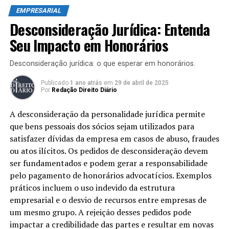
Empresariais
adesão, conforme discutido nas recentes decisões do
EMPRESARIAL
STJ.
Globalmente, as fraudes corporativas têm um custo
Desconsideração Jurídica: Entenda
estimado de
R$ 10,5 trilhões
por ano. Essa quantia
Seu Impacto em Honorários
Introdução ao Perse e seus
absurda mostra a magnitude do problema e a variedade
de métodos utilizados por fraudadores. Desde fraudes
objetivos
Desconsideração jurídica: o que esperar em honorários.
em cartões de crédito até roubo de identidade, os
criminosos estão cada vez mais sofisticados em suas
Publicado
1 ano atrás
em
29 de abril de 2025
O Programa Emergencial de Retomada do Setor de
Por
Redação Direito Diário
abordagens.
Eventos, conhecido como
Perse
, foi criado para ajudar
as empresas afetadas pela pandemia de covid-19. Esse
A desconsideração da personalidade jurídica permite
Consequências para as Empresas
programa busca revitalizar o setor que, em muitos
que bens pessoais dos sócios sejam utilizados para
casos, enfrentou falências devido à restrição de eventos
satisfazer dívidas da empresa em casos de abuso, fraudes
As consequências das fraudes vão além das perdas
e reuniões presenciais. O Perse tem como objetivo
ou atos ilícitos. Os pedidos de desconsideração devem
financeiras. As empresas que enfrentam fraudes podem
fornecer
ser fundamentados e podem gerar a responsabilidade
apoio financeiro
e
benefícios fiscais
essenciais
sofrer danos à sua reputação, resultando em perda de
para a recuperação e continuidade das atividades do
pelo pagamento de honorários advocatícios. Exemplos
clientes e confiança no mercado. Além disso, o custo
setor.
práticos incluem o uso indevido da estrutura
para investigar e remediar essas fraudes pode consumir
empresarial e o desvio de recursos entre empresas de
recursos valiosos que poderiam ser usados para investir
Objetivos Principais do Perse
um mesmo grupo. A rejeição desses pedidos pode
em crescimento e inovação.
impactar a credibilidade das partes e resultar em novas