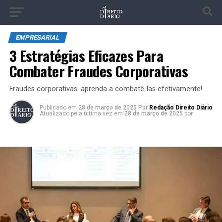
EMPRESARIAL
3 Estratégias Eficazes Para
Combater Fraudes Corporativas
Fraudes corporativas: aprenda a combatê-las efetivamente!
Publicado
em
28 de março de 2025
Por
Redação Direito Diário
Atualizado pela última vez em
28 de março de 2025
por