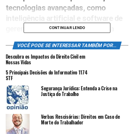
tecnologias avançadas, como
inteligência artificial e software de
gerenciamento de risco, além da
CONTINUAR LENDO
capacitação dos colaboradores com
VOCÊ PODE SE INTERESSAR TAMBÉM POR...
treinamentos específicos, contribui
Descubra os Impactos do Direito Civil em
significativamente para a detecção
Nossas Vidas
e mitigação de fraudes. Ao adotar
5 Principais Decisões do Informativo 1174
STF
essas práticas, as empresas não
Segurança Jurídica: Entenda a Crise na
apenas protegem seus ativos, mas
Justiça do Trabalho
também fortalecem sua reputação
no mercado.
Verbas Rescisórias: Direitos em Caso de
Morte do Trabalhador
Nos últimos anos, as fraudes corporativas têm se
tornado um problema crescente, causando prejuízos