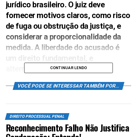
jurídico brasileiro. O juiz deve
fornecer motivos claros, como risco
de fuga ou obstrução da justiça, e
considerar a proporcionalidade da
medida. A liberdade do acusado é
um direito fundamental, e
alternativas à prisão devem ser
CONTINUAR LENDO
exploradas. A falta de
VOCÊ PODE SE INTERESSAR TAMBÉM POR...
fundamentação adequada pode
levar à nulidade da decisão,
possibilitando o recurso e a
DIREITO PROCESSUAL PENAL
libertação do réu, destacando a
Reconhecimento Falho Não Justifica
importância da justiça e do devido