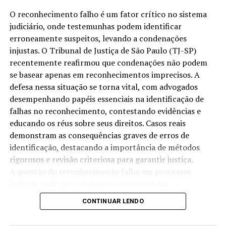
A prisão preventiva é uma medida cautelar utilizada no
O reconhecimento falho é um fator crítico no sistema
processo penal, e a sua duração é regida pela legislação
judiciário, onde testemunhas podem identificar
em vigor. De acordo com o Código de Processo Penal,
o
erroneamente suspeitos, levando a condenações
prazo da prisão preventiva não pode ultrapassar
os
injustas. O Tribunal de Justiça de São Paulo (TJ-SP)
90 dias. Esse prazo pode ser prorrogável, mas a decisão
recentemente reafirmou que condenações não podem
deve ser devidamente justificada pelo juiz responsável.
se basear apenas em reconhecimentos imprecisos. A
defesa nessa situação se torna vital, com advogados
É importante ressaltar que, uma vez cumprido o prazo,
desempenhando papéis essenciais na identificação de
o réu deve ser solto, a menos que os motivos para a
falhas no reconhecimento, contestando evidências e
manutenção da prisão persista, e um novo pedido de
educando os réus sobre seus direitos. Casos reais
prisão preventiva seja formalizado. No entanto, a não
demonstram as consequências graves de erros de
observância desse prazo pode ensejar a liberdade do
identificação, destacando a importância de métodos
acusado.
rigorosos e revisão criteriosa para garantir justiça.
A questão do reconhecimento falho em processos
Exceções ao Prazo
judiciais pode gerar inúmeras controvérsias.
Recentemente, o Tribunal de Justiça de São Paulo (TJ-
Em situações excepcionais, o prazo de prisão preventiva
CONTINUAR LENDO
SP) reafirmou que uma condenação não pode ser
pode ser estendido. Essas situações incluem casos onde
baseada apenas em identificações falhas, levantando um
há necessidade de se preservar provas ou evitar a fuga