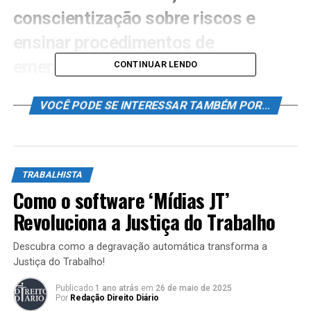
conscientização sobre riscos e
ensinar procedimentos de
emergência. Implementar
CONTINUAR LENDO
programas de segurança, que
VOCÊ PODE SE INTERESSAR TAMBÉM POR...
incluam treinamentos práticos e
teóricos, pode melhorar a
produtividade e criar uma cultura de
TRABALHISTA
segurança, resultando em menos
Como o software ‘Mídias JT’
custos com acidentes e melhor
Revoluciona a Justiça do Trabalho
proteção aos trabalhadores.
Descubra como a degravação automática transforma a
Justiça do Trabalho!
Acidentes de trabalho, como o choque elétrico,
levantam questões cruciais sobre responsabilidade
Publicado
1 ano atrás
em
26 de maio de 2025
jurídica. Neste artigo, vamos analisar um caso recente
Por
Redação Direito Diário