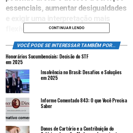
essenciais, aumentar desigualdades
e exigir uma interpretação mais
flexível por parte do Judiciário.
CONTINUAR LENDO
Pensadores contemporâneos
VOCÊ PODE SE INTERESSAR TAMBÉM POR...
destacam a necessidade de
Honorários Sucumbenciais: Decisão do STF
equilibrar as limitações financeiras
em 2025
com a proteção efetiva dos direitos,
Insolvência no Brasil: Desafios e Soluções
em 2025
evitando que a reserva do possível
se torne um obstáculo à justiça
Informe Comentado 843: O que Você Precisa
social.
Saber
A discussão sobre a “reserva do possível” é fundamental
no contexto jurídico atual, especialmente quando se
trata da eficácia das normas constitucionais. Neste
Donos de Cartório e a Contribuição do