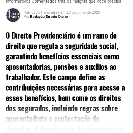
Informativos Comentados traz os insights que você precisa.
frequentemente invocada em decisões judiciais para
justificar a impossibilidade de cumprimento de certas
Publicado
1 ano atrás
em
27 de junho de 2025
obrigações, especialmente aquelas relacionadas a
Por
Redação Direito Diário
políticas públicas.
O Direito Previdenciário é um ramo do
Em muitos casos, a reserva do possível pode levar a
direito que regula a seguridade social,
debates sobre a
priorização dos direitos
. Por exemplo,
direitos sociais como saúde e educação podem
garantindo benefícios essenciais como
encontrarse em conflito com as limitações
aposentadorias, pensões e auxílios ao
orçamentárias. Esse cenário exige um cuidadoso
equilíbrio por parte do Estado e dos órgãos judiciais.
trabalhador. Este campo define as
contribuições necessárias para acesso a
Implicações da reserva do
esses benefícios, bem como os direitos
possível na jurisprudência
dos segurados, incluindo regras sobre
Implicações da Reserva do Possível
aposentadoria e contestação de
na Jurisprudência
decisões. A fiscalização da previdência é