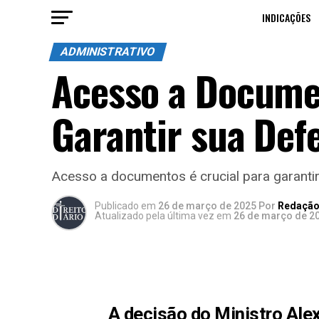
INDICAÇÕES
ADMINISTRATIVO
Acesso a Documen
Garantir sua Def
Acesso a documentos é crucial para garantir
Publicado
em
26 de março de 2025
Por
Redação 
Atualizado pela última vez em
26 de março de 2
A decisão do Ministro Ale