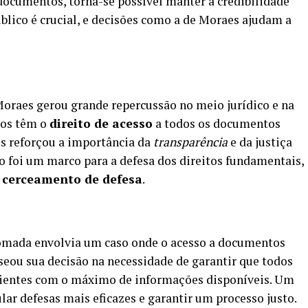
ocumentos, torna-se possível manter a credibilidade
úblico é crucial, e decisões como a de Moraes ajudam a
Moraes gerou grande repercussão no meio jurídico e na
dos têm o
direito de acesso
a todos os documentos
es reforçou a importância da
transparência
e da justiça
o foi um marco para a defesa dos direitos fundamentais,
o
cerceamento de defesa
.
tomada envolvia um caso onde o acesso a documentos
eou sua decisão na necessidade de garantir que todos
lientes com o máximo de informações disponíveis. Um
r defesas mais eficazes e garantir um processo justo.