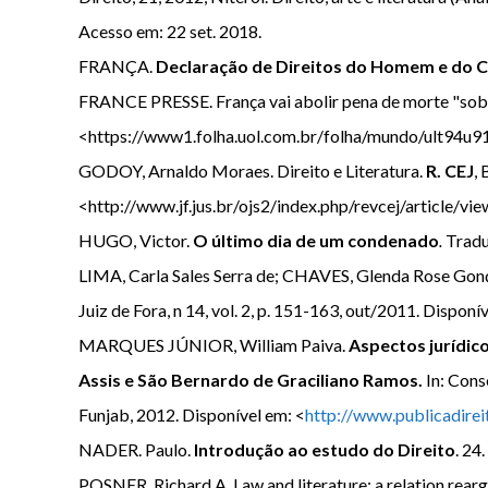
Acesso em: 22 set. 2018.
FRANÇA.
Declaração de Direitos do Homem e do 
FRANCE PRESSE. França vai abolir pena de morte "sob 
<https://www1.folha.uol.com.br/folha/mundo/ult94u91
GODOY, Arnaldo Moraes. Direito e Literatura.
R. CEJ
, 
<http://www.jf.jus.br/ojs2/index.php/revcej/article/vi
HUGO, Victor.
O último dia de um condenado
.
Tradu
LIMA, Carla Sales Serra de; CHAVES, Glenda Rose Gonça
Juiz de Fora, n 14, vol. 2, p. 151-163, out/2011. Disponí
MARQUES JÚNIOR, William Paiva.
Aspectos jurídic
Assis e São Bernardo de Graciliano Ramos.
In: Cons
Funjab, 2012. Disponível em: <
http://www.publicadir
NADER. Paulo.
Introdução ao estudo do Direito
. 24
POSNER, Richard A. Law and literature: a relation rear