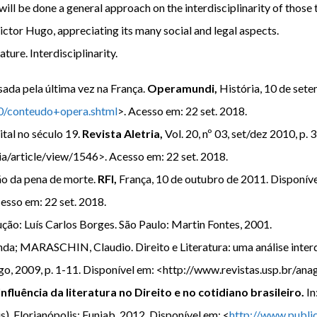
it will be done a general approach on the interdisciplinarity of tho
ctor Hugo, appreciating its many social and legal aspects.
ure. Interdisciplinarity.
ada pela última vez na França.
Operamundi,
História, 10 de set
60/conteudo+opera.shtml
>. Acesso em: 22 set. 2018.
ital no século 19.
Revista Aletria,
Vol. 20, nº 03, set/dez 2010, p.
ia/article/view/1546>. Acesso em: 22 set. 2018.
ão da pena de morte.
RFI,
França, 10 de outubro de 2011. Disponíve
sso em: 22 set. 2018.
ção: Luís Carlos Borges. São Paulo: Martin Fontes, 2001.
ARASCHIN, Claudio. Direito e Literatura: uma análise interdisc
jun/ago, 2009, p. 1-11. Disponível em: <http://www.revistas.usp.br/
Influência da literatura no Direito e no cotidiano brasileiro.
In
ais). Florianópolis: Funjab, 2012. Disponível em: <
http://www.publi