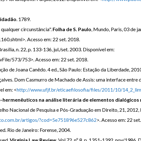
Cidadão
. 1789.
qualquer circunstância".
Folha de S. Paulo
, Mundo, Paris, 03 de j
160.shtml>. Acesso em: 22 set. 2018.
Brasília, n. 22, p. 133-136, jul./set. 2003. Disponível em:
ewFile/573/753>. Acesso em: 22 set. 2018.
ção de Joana Canêdo. 4 ed., São Paulo: Estação da Liberdade, 201
lves. Dom Casmurro de Machado de Assis: uma interface entre dir
vel em: <
http://www.ufjf.br/eticaefilosofia/files/2011/10/14_2_l
o-hermenêuticos na análise literária de elementos dialógic
elho Nacional de Pesquisa e Pós-Graduação em Direito, 21, 2012, Nite
eito.com.br/artigos/?cod=5e751896e527c862
>. Acesso em: 22 set
. ed. Rio de Janeiro: Forense, 2004.
gued.
Virginia Law Review,
Vol 72, nº 8, p. 1351-1392, nov/1986. 