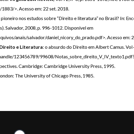
/1883/>. Acesso em: 22 set. 2018.
: pioneiro nos estudos sobre “Direito e literatura” no Brasil?
In
: En
s). Salvador, 2008, p. 996-1012. Disponível em
uivos/anais/salvador/daniel_nicory_do_prado.pdf>. Acesso em: 22
ireito e Literatura
: o absurdo do Direito em Albert Camus. Vol 
am/handle/123456789/99608/Notas_sobre_direito_V_IV_texto1.pdf?
rspectives. Cambridge: Cambridge University Press, 1995.
ondon: The University of Chicago Press, 1985.