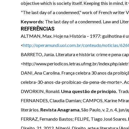
objective which is society itself. Keeping this in mind, 
"The last day of a condemned," work of French writer Vi
Keywords:
The last day of a condemned. Law and Literat
REFERÊNCIAS
ALTMAN, Max. Hoje na História – 1977: guilhotina é us
<
http://operamundi.uol.com.br/conteudo/noticias/62
BARRETO, Junia. Literatura e história: crime e pena cap
<http://www.periodicos.letras.ufmg.br/index.php/aletr
DANI, Ana Carolina. França celebra 30 anos da proibiç
celebra-30-anos-da-proibicao-da-pena-de-morte>. Ace
DWORKIN, Ronald.
Uma questão de princípio.
Tradu
FERNANDES, Claudia Damian; CAMPOS, Karine Miranda; M
literários.
Revista Anagrama
, São Paulo, v. 2, n. 4, 
FERRAZ, Fernando Bastos; FELIPE, Tiago José Soares.
Direito, 21, 2012, Niterói. Direito, arte e literatura (An