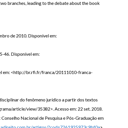
se two branches, leading to the debate about the book
embro de 2010. Disponível em:
 35-46. Disponível em:
l em: <http://br.rfi.fr/franca/20111010-franca-
iplinar do fenômeno jurídico a partir dos textos
anagrama/article/view/35382>. Acesso em: 22 set. 2018.
: Conselho Nacional de Pesquisa e Pós-Graduação em
cadireito.com.br/artigos/?cod=7261925973c9bf0a
>.