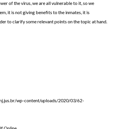
r of the virus, we are all vulnerable to it, so we
, it is not giving benefits to the inmates, it is
der to clarify some relevant points on the topic at hand.
cnj.jus.br/wp-content/uploads/2020/03/62-
f Online.