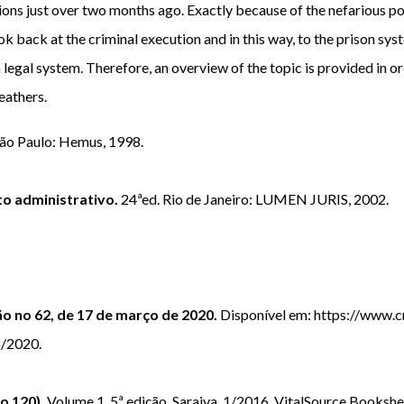
ons just over two months ago. Exactly because of the nefarious powe
k back at the criminal execution and in this way, to the prison system
 legal system. Therefore, an overview of the topic is provided in or
eathers.
ão Paulo: Hemus, 1998.
to administrativo.
24ªed. Rio de Janeiro: LUMEN JURIS, 2002.
 no 62, de 17 de março de 2020.
Disponível em: https://www.
/2020.
ao 120).
Volume 1, 5ª edição. Saraiva, 1/2016. VitalSource Bookshel