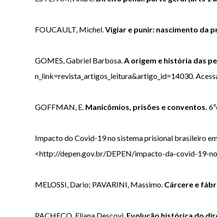
FOUCAULT, Michel.
Vigiar e punir: nascimento da p
GOMES, Gabriel Barbosa.
A origem e história das p
n_link=revista_artigos_leitura&artigo_id=14030. Aces
GOFFMAN, E.
Manicômios, prisões e conventos.
6º
Impacto do Covid-19 no sistema prisional brasileiro em
<http://depen.gov.br/DEPEN/impacto-da-covid-19-no-
MELOSSI, Dario; PAVARINI, Massimo.
Cárcere e fábr
PACHECO, Eliana Descovi.
Evolução histórica do dir