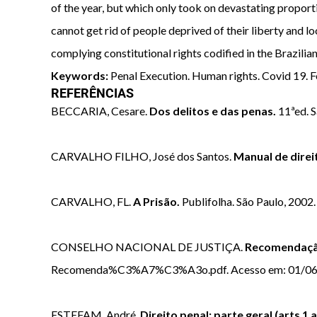
of the year, but which only took on devastating proporti
cannot get rid of people deprived of their liberty and loo
complying constitutional rights codified in the Brazilian
Keywords:
Penal Execution. Human rights. Covid 19. F
REFERÊNCIAS
BECCARIA, Cesare.
Dos delitos e das penas.
11ªed. S
CARVALHO FILHO, José dos Santos.
Manual de direi
CARVALHO, FL.
A Prisão.
Publifolha. São Paulo, 2002.
CONSELHO NACIONAL DE JUSTIÇA.
Recomendação
Recomenda%C3%A7%C3%A3o.pdf. Acesso em: 01/06
ESTEFAM, André.
Direito penal: parte geral (arts 1 