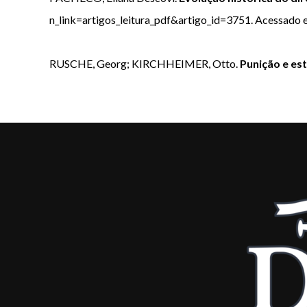
n_link=artigos_leitura_pdf&artigo_id=3751. Acessado
RUSCHE, Georg; KIRCHHEIMER, Otto.
Punição e est