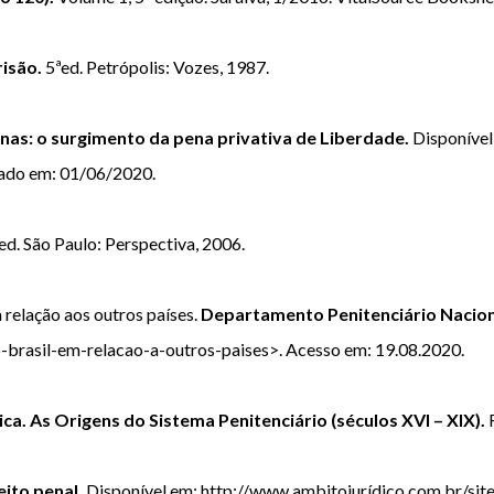
risão.
5ªed. Petrópolis: Vozes, 1987.
enas: o surgimento da pena privativa de Liberdade.
Disponível 
sado em: 01/06/2020.
ed. São Paulo: Perspectiva, 2006.
 relação aos outros países.
Departamento Penitenciário Nacio
brasil-em-relacao-a-outros-paises>. Acesso em: 19.08.2020.
ica. As Origens do Sistema Penitenciário (séculos XVI – XIX).
eito penal.
Disponível em: http://www.ambitojurídico.com.br/sit