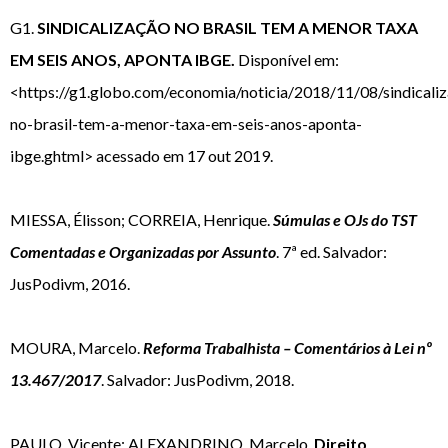
G1.
SINDICALIZAÇÃO NO BRASIL TEM A MENOR TAXA
EM SEIS ANOS, APONTA IBGE.
Disponível em:
<https://g1.globo.com/economia/noticia/2018/11/08/sindicali
no-brasil-tem-a-menor-taxa-em-seis-anos-aponta-
ibge.ghtml> acessado em 17 out 2019.
MIESSA, Élisson; CORREIA, Henrique.
Súmulas e OJs do TST
Comentadas e Organizadas por Assunto
. 7ª ed. Salvador:
JusPodivm, 2016.
MOURA, Marcelo.
Reforma Trabalhista – Comentários à Lei nº
13.467/2017
. Salvador: JusPodivm, 2018.
PAULO, Vicente; ALEXANDRINO, Marcelo.
Direito