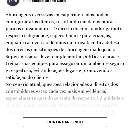
Por
Redação Direito Diário
consumidores. Este código tem como principal objetivo
garantir que todos os consumidores tenham acesso a
Abordagens excessivas em supermercados podem
informações claras e precisas sobre os produtos e
configurar atos ilícitos, resultando em danos morais
serviços que estão adquirindo. Além disso, ele estabelece
para os consumidores. O direito do consumidor garante
as responsabilidades dos fornecedores e assegura que os
respeito e dignidade, especialmente para crianças,
consumidores sejam tratados de forma justa.
enquanto a inversão do ônus da prova facilita a defesa
dos direitos em situações de abordagem inadequada.
Um dos princípios fundamentais do CDC é a
Supermercados devem implementar políticas claras e
transparência
. Os consumidores devem ser informados
treinar suas equipes para assegurar um ambiente seguro
sobre as características dos produtos, bem como sobre
e respeitoso, evitando ações legais e promovendo a
os riscos associados a sua utilização. Por exemplo, se um
satisfação do cliente.
carro vendido apresenta um histórico de defeitos, a loja
No cenário atual, questões relacionadas a direitos dos
deve divulgar essa informação ao consumidor antes da
consumidores estão cada vez mais em evidência,
compra.
especialmente quando se trata do respeito à dignidade e
ao tratamento adequado em situações de compra. Um
Além disso, o CDC prevê que o fornecedor é responsável
recente caso apresentado pelo Superior Tribunal de
por qualquer defeito que o produto possa apresentar,
Justiça (STJ) trouxe à tona a discussão sobre abordagem
mesmo após a venda. Isso inclui não apenas produtos
CONTINUAR LENDO
excessiva de seguranças em supermercados, que gerou
novos, mas também usados. Caso um veículo adquirido