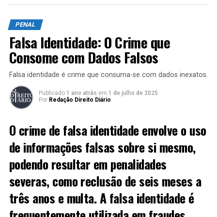
Rebeliões e motins:
A tentativa de resistir à
autoridade ou a ordem estabelecida pode ser
PENAL
classificada como uma falta grave, resultando em
Falsa Identidade: O Crime que
consequências severas.
Consome com Dados Falsos
Agressões a outros internos ou a
funcionários:
Comportamentos violentos são
Falsa identidade é crime que consuma-se com dados inexatos.
levados a sério no contexto da execução penal e
Publicado
1 ano atrás
em
1 de julho de 2025
podem resultar em sanções adicionais.
Por
Redação Direito Diário
Fugas:
Tentar escapar de uma unidade penal é
uma das faltas mais severas, refletindo um
O crime de falsa identidade envolve o uso
desrespeito completo pela legislação e
de informações falsas sobre si mesmo,
segurança.
podendo resultar em penalidades
Posse de ilegalidade (drogas, armas):
A
introdução de itens proibidos dentro do sistema
severas, como reclusão de seis meses a
penitenciário não só configura uma falta grave,
três anos e multa. A falsa identidade é
como também pode resultar em novos processos
judiciais.
frequentemente utilizada em fraudes