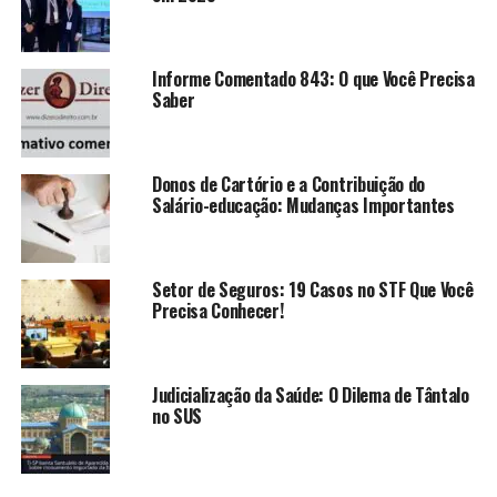
falta grave está intrinsecamente ligada à execução penal
e as diferentes nuances que a jurisprudência brasileira
apresenta.
Informe Comentado 843: O que Você Precisa
Saber
A definição de falta grave na
execução penal
Donos de Cartório e a Contribuição do
Salário-educação: Mudanças Importantes
A definição de falta grave na
execução penal
Setor de Seguros: 19 Casos no STF Que Você
A falta grave na execução penal é um tema relevante
Precisa Conhecer!
que se refere a comportamentos ou ações que colocam
em risco a segurança do sistema penitenciário ou a
ordem pública. Essa definição é importante, pois envolve
Judicialização da Saúde: O Dilema de Tântalo
penalidades que podem ser aplicadas aos apenados,
no SUS
afetando a execução de suas penas. Ao considerarmos o
que é considerado uma falta grave, podemos destacar: