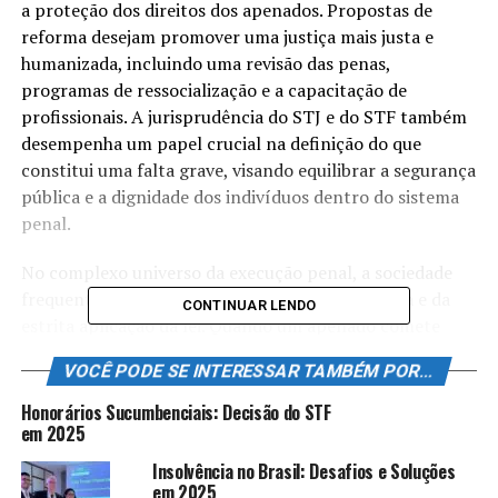
a proteção dos direitos dos apenados. Propostas de
reforma desejam promover uma justiça mais justa e
humanizada, incluindo uma revisão das penas,
programas de ressocialização e a capacitação de
profissionais. A jurisprudência do STJ e do STF também
desempenha um papel crucial na definição do que
constitui uma falta grave, visando equilibrar a segurança
pública e a dignidade dos indivíduos dentro do sistema
penal.
No complexo universo da execução penal, a sociedade
frequentemente se vê frente ao dilema da justiça e da
CONTINUAR LENDO
estrita aplicação da lei. Quando um apenado comete
uma falta grave, surgem inúmeras questões sobre a
VOCÊ PODE SE INTERESSAR TAMBÉM POR...
validade e a consequência de suas ações. O princípio da
proporcionalidade se torna crucial aqui, pois procura
Honorários Sucumbenciais: Decisão do STF
criar um equilíbrio entre a sanção imposta e o ato
em 2025
praticado, evitando assim excessos e garantindo direitos
Insolvência no Brasil: Desafios e Soluções
fundamentais. Neste artigo, vamos explorar como a
em 2025