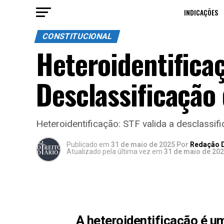
INDICAÇÕES
CONSTITUCIONAL
Heteroidentifica
Desclassificação
Heteroidentificação: STF valida a desclassi
Publicado
em
31 de maio de 2025
Por
Redação D
Atualizado pela última vez em
31 de maio de 20
A heteroidentificação é um