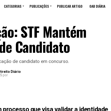
CATEGORIAS
PUBLICAÇÕES
PUBLICAR ARTIGO
OAB DIÁRIA
ção: STF Mantém
 de Candidato
ficação de candidato em concurso.
ireito Diário
25
por
 processo que visa validar a identidade