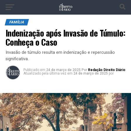
FAMÍLIA
Indenização após Invasão de Túmulo:
Conheça o Caso
Invasão de túmulo resulta em indenização e repercussão
significativa.
Publicado
em
24 de março de 2025
Por
Redação Direito Diário
Atualizado pela última vez em
24 de março de 2025
por