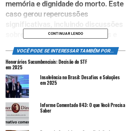
memória e dignidade do morto. Este
caso gerou repercussões
significativas, incluindo discussões
sobre a proteção dos cemitérios e
CONTINUAR LENDO
possíveis alterações nas leis para
VOCÊ PODE SE INTERESSAR TAMBÉM POR...
prevenir futuras infrações. A
Honorários Sucumbenciais: Decisão do STF
situação destaca a importância de
em 2025
respeitar os locais de descanso e
Insolvência no Brasil: Desafios e Soluções
em 2025
traz à tona a necessidade de
envolvimento social para garantir
Informe Comentado 843: O que Você Precisa
que os direitos das famílias sejam
Saber
respeitados.
Um caso surpreendente ganhou destaque recentemente