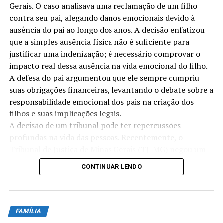
Gerais. O caso analisava uma reclamação de um filho
Com a nova decisão judicial, as expectativas em relação à
contra seu pai, alegando danos emocionais devido à
segurança dos cemitérios aumentaram, resultando em
ausência do pai ao longo dos anos. A decisão enfatizou
uma cobrança maior por parte da comunidade e da
que a simples ausência física não é suficiente para
sociedade em geral para que haja melhorias nas medidas
justificar uma indenização; é necessário comprovar o
de proteção de cemitérios. Este caso destaca a
impacto real dessa ausência na vida emocional do filho.
importância de proteger a memória dos que já partiram
A defesa do pai argumentou que ele sempre cumpriu
e garantir que os locais de descanso permaneçam
suas obrigações financeiras, levantando o debate sobre a
sagrados e respeitados.
responsabilidade emocional dos pais na criação dos
Decisão da Justiça
filhos e suas implicações legais.
A decisão de um tribunal pode ter repercussões
Decisão da Justiça
profundas na vida das pessoas. Recentemente, o
Tribunal de Justiça de Minas Gerais (TJ-MG) negou um
A decisão da justiça nesse caso de
invasão de túmulo
pedid…
CONTINUAR LENDO
foi um marco importante. O Tribunal de Justiça de São
Contexto do caso
Paulo analisou o caso com muito cuidado e considerou
as evidências apresentadas pela família, bem como os
Contexto do caso
impactos emocionais e psicológicos da violação do
FAMÍLIA
sepultamento.