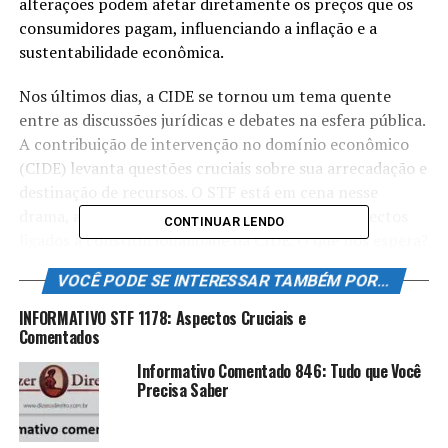
alterações podem afetar diretamente os preços que os
consumidores pagam, influenciando a inflação e a
sustentabilidade econômica.
Nos últimos dias, a CIDE se tornou um tema quente
entre as discussões jurídicas e debates na esfera pública.
A contribuição de intervenção no domínio econômico
(CIDE) levanta questões cruciais sobre sua arrecadação e
destinação de recursos. O STF está em cena nesse
drama, analisando minuciosamente todos os aspectos
CONTINUAR LENDO
ligados à constitucionalidade da CIDE. O que nos espera?
VOCÊ PODE SE INTERESSAR TAMBÉM POR...
O que é a CIDE?
INFORMATIVO STF 1178: Aspectos Cruciais e
A Contribuição de Intervenção no Domínio Econômico,
Comentados
mais conhecida como
CIDE
, é uma taxa instituída pelo
Informativo Comentado 846: Tudo que Você
governo federal brasileiro. Ela foi criada com o objetivo
Precisa Saber
de promover a intervenção na economia, tendo impacto
direto sobre setores como combustíveis e