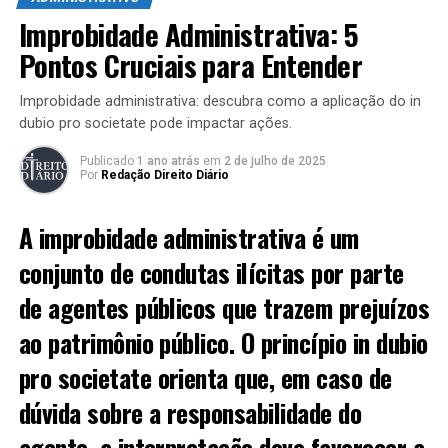
Além disso, a CIDE tem um papel importante no
Improbidade Administrativa: 5
orçamento público, contribuindo para financiamento de
Pontos Cruciais para Entender
políticas públicas que beneficiam a sociedade como um
todo.
Improbidade administrativa: descubra como a aplicação do in
Como a CIDE é Calculada?
dubio pro societate pode impactar ações.
Publicado
1 ano atrás
em
2 de julho de 2025
A CIDE é calculada com base em critérios específicos,
Por
Redação Direito Diário
que envolvem o valor da operação e a natureza do
produto ou serviço. A alíquota da CIDE, por exemplo,
A improbidade administrativa é um
pode variar dependendo do tipo de combustíveis, sendo
conjunto de condutas ilícitas por parte
mais alta em combustíveis fósseis e menores em
energias renováveis.
de agentes públicos que trazem prejuízos
Estar ciente da CIDE é crucial para empresas que atuam
ao patrimônio público. O princípio
in dubio
em setores afetados, uma vez que eles devem cumprir
pro societate
orienta que, em caso de
regulamentações e garantir o correto repasse dessa
dúvida sobre a responsabilidade do
contribuição.
agente, a interpretação deve favorecer a