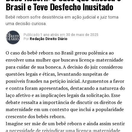
empresa por transfobia, alegando ter sido discriminado
Brasil e Teve Desfecho Inusitado
devido à sua identidade de gênero. O empregado, que se
identifica como mulher, encontrou resistências em usar
Bebê reborn sofre desistência em ação judicial e juiz toma
seu nome social no ambiente de trabalho. Essas
uma decisão curiosa.
dificuldades ocorreram em um empresa de varejo, onde
Publicado
1 ano atrás
em
30 de maio de 2025
o preconceito e a falta de entendimento sobre
Por
Redação Direito Diário
diversidade de gênero foram evidentes.
O caso do bebê reborn no Brasil gerou polêmica ao
O funcionário relatou várias situações de assédio moral e
envolver uma mulher que buscava licença-maternidade
exclusão, o que culminou em um ambiente hostil. Esses
para cuidar de sua boneca. A decisão do juiz considerou
relatos não apenas denunciam a transfobia, mas
questões legais e éticas, levantando suspeitas de
também refletem a necessidade urgente de políticas de
possíveis fraudes na petição inicial. Argumentos a favor
inclusão e respeito à diversidade nas organizações. As
e contra foram apresentados, destacando a natureza do
ações tomadas pela empresa mostraram-se insuficientes
laço afetivo e as implicações legais da solicitação. Esse
para garantir um ambiente de trabalho seguro e
debate ressalta a importância de discutir os direitos de
acolhedor.
maternidade em um contexto que inclui a popularidade
crescente dos bebês reborn.
Decisão do Tribunal
Imagine ser mãe de um bebê reborn e ainda assim sentir
a necessidade de reivindicar uma licença-maternidade