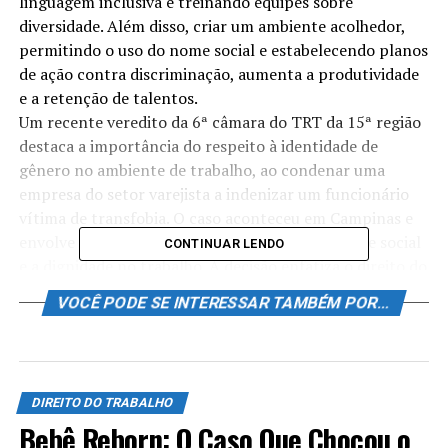
linguagem inclusiva e treinando equipes sobre
diversidade. Além disso, criar um ambiente acolhedor,
permitindo o uso do nome social e estabelecendo planos
de ação contra discriminação, aumenta a produtividade
e a retenção de talentos.
Um recente veredito da 6ª câmara do TRT da 15ª região
destaca a importância do respeito à identidade de
gênero no ambiente de trabalho, ao condenar uma
empresa do setor varejista a indenizar um funcionário
vítima de transfobia. O caso aconteceu em Campinas e
envolve questões relevantes sobre o uso do nome social
CONTINUAR LENDO
e a dignidade no trabalho. A decisão enfatiza o direito do
trabalhador ao uso de sua identidade de gênero,
VOCÊ PODE SE INTERESSAR TAMBÉM POR...
refletindo a crescente necessidade de ambientes
inclusivos.
Contexto do Caso
DIREITO DO TRABALHO
Bebê Reborn: O Caso Que Chocou o
No caso em questão, um funcionário denunciou a