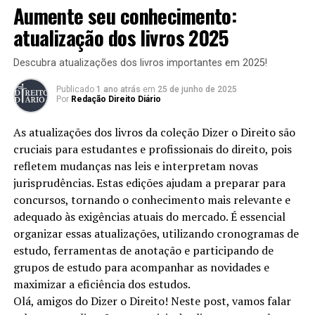
No contexto das investigações policiais, um tema
Aumente seu conhecimento:
relevante que se destaca é o uso do
monitoramento por
atualização dos livros 2025
câmeras
. Imagine uma situação hipotética em que a
polícia decide usar câmeras de segurança para
Descubra atualizações dos livros importantes em 2025!
monitorar uma área específica devido a um aumento no
tráfico de drogas. Esse tipo de ação levanta questões
Publicado
1 ano atrás
em
25 de junho de 2025
Por
Redação Direito Diário
sobre a necessidade de autorização judicial,
especialmente quando envolve a privacidade dos
As atualizações dos livros da coleção Dizer o Direito são
cidadãos.
cruciais para estudantes e profissionais do direito, pois
refletem mudanças nas leis e interpretam novas
Aspectos Legais do Monitoramento
jurisprudências. Estas edições ajudam a preparar para
concursos, tornando o conhecimento mais relevante e
Para compreender melhor, é crucial examinar as leis que
adequado às exigências atuais do mercado. É essencial
regem o uso de câmeras em áreas públicas. A
organizar essas atualizações, utilizando cronogramas de
Constituição Brasileira
e o
Código Penal
trazem
estudo, ferramentas de anotação e participando de
diretrizes sobre o direito à privacidade e a utilização de
grupos de estudo para acompanhar as novidades e
tecnologias em investigações. Este cenário gera um
maximizar a eficiência dos estudos.
dilema: quando o monitoramento é necessário, o que
Olá, amigos do Dizer o Direito! Neste post, vamos falar
deve ser considerado antes de iniciar a vigilância?