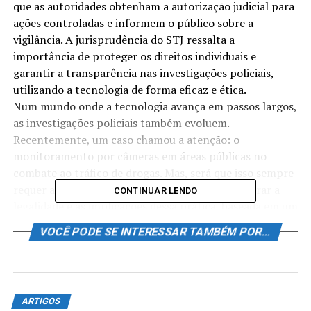
que as autoridades obtenham a autorização judicial para
ações controladas e informem o público sobre a
vigilância. A jurisprudência do STJ ressalta a
importância de proteger os direitos individuais e
garantir a transparência nas investigações policiais,
utilizando a tecnologia de forma eficaz e ética.
Num mundo onde a tecnologia avança em passos largos,
as investigações policiais também evoluem.
Recentemente, um caso chamou a atenção: o
monitoramento por câmeras em áreas públicas no
combate ao tráfico de drogas. Mas, será que isso sempre
requer autorização judicial? Abaixo, vamos explorar a
CONTINUAR LENDO
legalidade e as implicações dessa prática, baseada em um
recente julgamento do STJ. Não perca essa análise!
VOCÊ PODE SE INTERESSAR TAMBÉM POR...
Entendendo a Situação
Hipotética
ARTIGOS