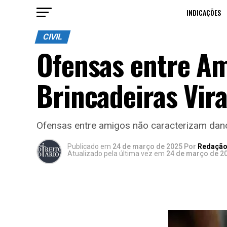
INDICAÇÕES
CIVIL
Ofensas entre A
Brincadeiras Vir
Ofensas entre amigos não caracterizam dano 
Publicado
em
24 de março de 2025
Por
Redação 
Atualizado pela última vez em
24 de março de 2