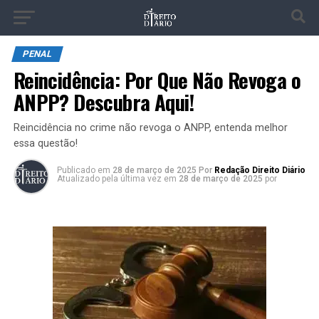
PENAL
Reincidência: Por Que Não Revoga o
ANPP? Descubra Aqui!
Reincidência no crime não revoga o ANPP, entenda melhor
essa questão!
Publicado
em
28 de março de 2025
Por
Redação Direito Diário
Atualizado pela última vez em
28 de março de 2025
por