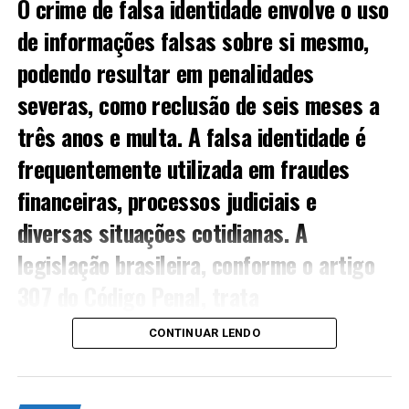
O crime de falsa identidade envolve o uso
estão algumas informações importantes sobre a
reincidência:
de informações falsas sobre si mesmo,
podendo resultar em penalidades
Classificação de Crimes:
A reincidência pode
ser considerada para crimes
menos graves
,
severas, como reclusão de seis meses a
tornando a situação mais complexa em certos
três anos e multa. A falsa identidade é
casos.
frequentemente utilizada em fraudes
Registro Criminal:
A existência de um registro
criminal pode influenciar na decisão de concede
financeiras, processos judiciais e
ou não o ANPP.
diversas situações cotidianas. A
Consequências Legais:
A reincidência pode
legislação brasileira, conforme o artigo
levar a penas mais severas e complicações
jurídicas.
307 do Código Penal, trata
rigorosamente esse delito, considerando
A Relação entre Reincidência e
CONTINUAR LENDO
situações como autodefesa ou proteção
ANPP
em casos de violência, embora isso não
O
acordo de não persecução penal
foi criado como uma