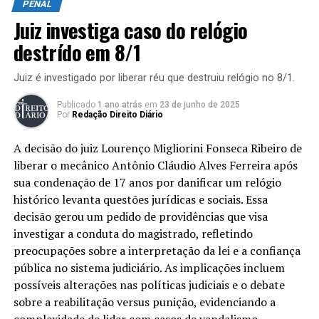
alternativa que permite evitar a ação penal, oferecendo
justifique o ato. A jurisprudência tem
PENAL
uma chance ao réu de cumprir determinadas condições.
Juiz investiga caso do relógio
moldado a aplicação da lei, destacando a
Contudo, a reincidência pode interferir nessa
destrído em 8/1
importância de entender os impactos
possibilidade. Quando a reincidência ocorre, há
frequentemente uma dúvida se o ANPP pode ser
Juiz é investigado por liberar réu que destruiu relógio no 8/1.
legais e sociais que podem surgir desse
aplicado. Analisaremos essa relação:
crime.
Publicado
1 ano atrás
em
23 de junho de 2025
Por
Redação Direito Diário
Em muitos casos, a reincidência pode levar à
Você sabia que o crime de falsa identidade se consuma
revogação do ANPP, mas cada situação é avaliada
A decisão do juiz Lourenço Migliorini Fonseca Ribeiro de
pelo simples ato de fornecer dados incorretos sobre si
individualmente.
liberar o mecânico Antônio Cláudio Alves Ferreira após
mesmo? Isso mesmo! Na legislação brasileira, esse delito
sua condenação de 17 anos por danificar um relógio
A decisão do juiz pode considerar a gravidade do
é previsto no artigo 307 do Código Penal, que busca
histórico levanta questões jurídicas e sociais. Essa
segundo crime e o histórico do réu.
punir pessoas que tentam esconder sua verdadeira
decisão gerou um pedido de providências que visa
identidade para obter vantagens. Este artigo vai
A interpretação da lei é crucial, já que nem toda
investigar a conduta do magistrado, refletindo
explorar a fundo as implicações legais desse crime,
reincidência resulta em revogação automática do
preocupações sobre a interpretação da lei e a confiança
trazendo exemplos, jurisprudência e o que a
acordo.
pública no sistema judiciário. As implicações incluem
jurisprudência diz sobre a autodefesa quando o tema é
possíveis alterações nas políticas judiciais e o debate
É importante entender que cada caso é único e que o
falsa identidade. Continue lendo e descubra por que esse
sobre a reabilitação versus punição, evidenciando a
impacto da reincidência no ANPP pode variar de acordo
assunto é tão relevante no Brasil contemporâneo!