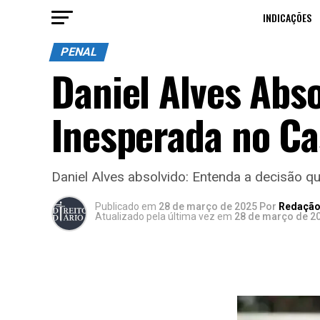
INDICAÇÕES
PENAL
Daniel Alves Abso
Inesperada no Ca
Daniel Alves absolvido: Entenda a decisão q
Publicado
em
28 de março de 2025
Por
Redação 
Atualizado pela última vez em
28 de março de 2