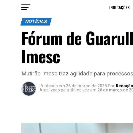
INDICAÇÕES
NOTÍCIAS
Fórum de Guarulh
Imesc
Mutirão Imesc traz agilidade para processos 
Publicado
em
26 de março de 2025
Por
Redação 
Atualizado pela última vez em
26 de março de 2