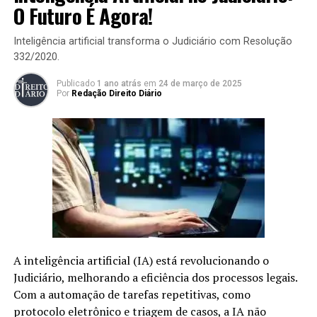
legislativas para proteger essas
O Futuro É Agora!
prerrogativas.
Inteligência artificial transforma o Judiciário com Resolução
332/2020.
Em uma decisão histórica, o STF restaurou garantias
essenciais da advocacia que haviam sido indevidamente
Publicado
1 ano atrás
em
24 de março de 2025
revogadas por um erro legislativo. Essa decisão, unânime
Por
Redação Direito Diário
entre os ministros, reafirma a importância das
prerrogativas dos advogados, que alteram
significativamente o exercício da profissão. O caso
surgiu a partir da análise de um texto legislativo, o PL
5.284/20, que passou por uma aprovação questionável,
resultando na revogação de disposições cruciais do
Estatuto da OAB.
STF Declara
A inteligência artificial (IA) está revolucionando o
Inconstitucionalidade
Judiciário, melhorando a eficiência dos processos legais.
Com a automação de tarefas repetitivas, como
Em uma decisão importante, o Supremo Tribunal
protocolo eletrônico e triagem de casos, a IA não