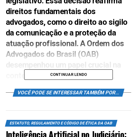
legislativo. Essa decisão reafirma
direitos fundamentais dos
advogados, como o direito ao sigilo
da comunicação e a proteção da
atuação profissional. A Ordem dos
Advogados do Brasil (OAB)
desempenhou um papel crucial na
contestação dessas mudanças,
CONTINUAR LENDO
promovendo a defesa dos direitos
VOCÊ PODE SE INTERESSAR TAMBÉM POR...
dos advogados e da sociedade. As
repercussões incluem melhorias na
eficiência da defesa e a
ESTATUTO, REGULAMENTO E CÓDIGO DE ÉTICA DA OAB
necessidade de futuras ações
Inteligência Artificial no Judiciário: