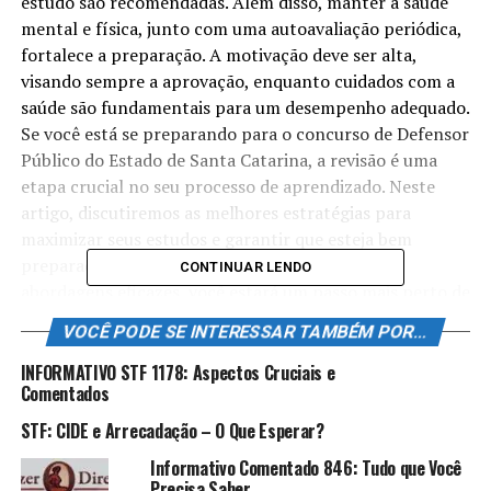
estudo são recomendadas. Além disso, manter a saúde
mental e física, junto com uma autoavaliação periódica,
fortalece a preparação. A motivação deve ser alta,
visando sempre a aprovação, enquanto cuidados com a
saúde são fundamentais para um desempenho adequado.
Se você está se preparando para o concurso de Defensor
Público do Estado de Santa Catarina, a revisão é uma
etapa crucial no seu processo de aprendizado. Neste
artigo, discutiremos as melhores estratégias para
maximizar seus estudos e garantir que esteja bem
preparado para a prova. Com dicas práticas e
CONTINUAR LENDO
abordagens eficazes, você estará um passo mais perto de
conquistar sua vaga. Vamos explorar como se preparar
VOCÊ PODE SE INTERESSAR TAMBÉM POR...
da melhor forma possível e garantir que você tenha os
conhecimentos necessários para se destacar.
INFORMATIVO STF 1178: Aspectos Cruciais e
Comentados
Introdução aos Concursos
STF: CIDE e Arrecadação – O Que Esperar?
Públicos
Informativo Comentado 846: Tudo que Você
Precisa Saber