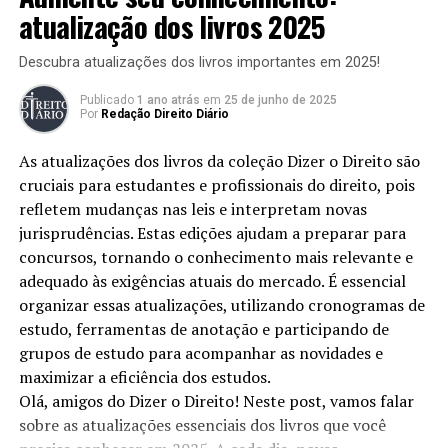
atualização dos livros 2025
voltados para áreas específicas, como:
Descubra atualizações dos livros importantes em 2025!
Defensores Públicos:
Atuam na defesa de
pessoas que não podem pagar por um advogado.
Publicado
1 ano atrás
em
25 de junho de 2025
Por
Redação Direito Diário
Policiais:
Inclui várias funções dentro das forças
de segurança.
As atualizações dos livros da coleção Dizer o Direito são
Funcionários Administrativos:
Trabalham em
cruciais para estudantes e profissionais do direito, pois
diversas áreas, como saúde, educação e serviços
refletem mudanças nas leis e interpretam novas
gerais.
jurisprudências. Estas edições ajudam a preparar para
concursos, tornando o conhecimento mais relevante e
Benefícios dos Concursos Públicos
adequado às exigências atuais do mercado. É essencial
organizar essas atualizações, utilizando cronogramas de
Os concursos oferecem muitos benefícios. Entre eles
estudo, ferramentas de anotação e participando de
estão:
grupos de estudo para acompanhar as novidades e
maximizar a eficiência dos estudos.
Estabilidade no emprego
Olá, amigos do Dizer o Direito! Neste post, vamos falar
Salários atrativos
sobre as atualizações essenciais dos livros que você