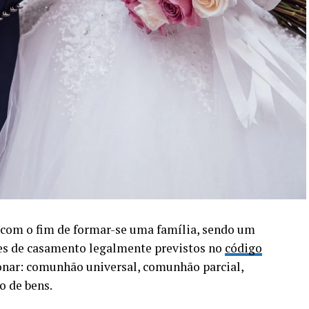
necessários coordenada pelo Departamento de
Fundo de Sentenças, podendo levar cerca de 2
cumentação e, em alguns casos, ultrapassando 12
ização.
civil vêm cobrando uma solução definitiva para o
a emissão de títulos especiais ou o uso de
 dos precatórios, sem levar em conta que o futuro
rmas estruturais garantidoras de transparência e
dessas dívidas, inclusive, possibilitando o
istas alertam para o risco de paralisação da
 com o fim de formar-se uma família, sendo um
 precatórios sejam integralmente contabilizados
mes de casamento legalmente previstos no
código
nar: comunhão universal, comunhão parcial,
o de bens.
o inadimplente, incapaz de honrar decisões