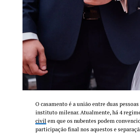
após a aprovação e alocação dos fundos 
Justiça, Departamento do Tesouro e pelo 
semanas após a submissão completa da do
meses até o efetivo recebimento da inden
De longa data, organizações da sociedade 
problema, mas discutem alternativas como 
receitas extraordinárias para o pagamento
dos precatórios no Brasil depende de refo
efetividade no cumprimento do pagamento 
pagamento direto e rápido devido.
Com a apresentação do PLDO-2026, especial
O casamento é a união entre duas pessoas
máquina pública a partir de 2027, caso os
instituto milenar. Atualmente, há 4 regi
como despesa primária obrigatória.
civil
em que os nubentes podem convencio
participação final nos aquestos e separaçã
Essa medida reacende o temor de um Estad