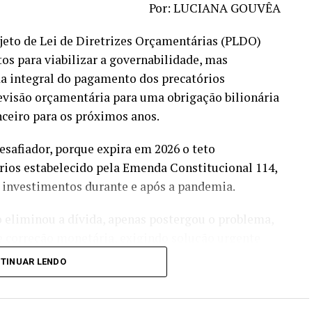
Por: LUCIANA GOUVÊA
jeto de Lei de Diretrizes Orçamentárias (PLDO)
os para viabilizar a governabilidade, mas
a integral do pagamento dos precatórios
evisão orçamentária para uma obrigação bilionária
nceiro para os próximos anos.
esafiador, porque expira em 2026 o teto
ios estabelecido pela Emenda Constitucional 114,
 e investimentos durante e após a pandemia.
o eliminou a dívida, apenas postergou o problema,
 e correção monetária, exigindo solução urgente
TINUAR LENDO
órios poderão consumir mais de R$ 200 bilhões em
ntos públicos programados para aquele ano,