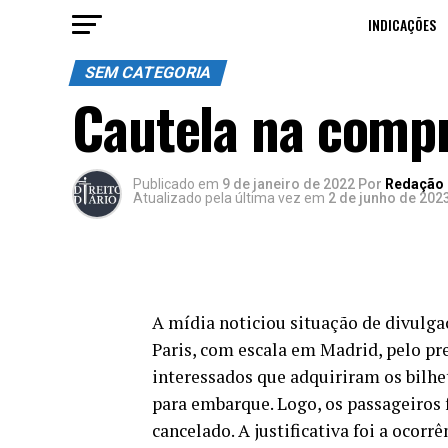
INDICAÇÕES
SEM CATEGORIA
Cautela na compr
Publicado
em
9 de janeiro de 2022
Por
Redação D
Atualizado pela última vez em
2 de junho de 202
A mídia noticiou situação de divulga
Paris, com escala em Madrid, pelo pre
interessados que adquiriram os bilhe
para embarque. Logo, os passageiros 
cancelado. A justificativa foi a ocorr