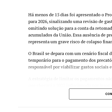
Há menos de 15 dias foi apresentado o Pro
para 2026, sinalizando uma revisão de gast
omitindo solução para a conta da retomad
acumulados da União. Essa ausência de pr
representa um grave risco de colapso fina
O Brasil se depara com um cenário fiscal d
temporário para o pagamento dos precatór
responsável por viabilizar gastos sociais
A estratégia de limitar os pagamentos nã
que chegará a 2027 inflacionado por juros
para as contas públicas.
CON
Segundo projeções econômicas, os precat
2027, valor que supera todos os investime