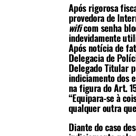
Após rigorosa fis
provedora de Inter
wifi
com senha blo
indevidamente util
Após notícia de fa
Delegacia de Políc
Delegado Titular pr
indiciamento dos e
na figura do Art. 1
“Equipara-se à coi
qualquer outra que
Diante do caso des