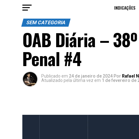
INDICAÇÕES
SEM CATEGORIA
OAB Diária – 38º
Penal #4
Publicado
em
24 de janeiro de 2024
Por
Rafael 
Atualizado pela última vez em
1 de fevereiro de