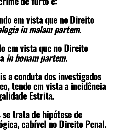
crime de furto é:
endo em vista que no Direito
alogia in malam partem
.
do em vista que no Direito
ia
in bonam partem
.
ois a conduta dos investigados
ico, tendo em vista a incidência
alidade Estrita.
 se trata de hipótese de
gica, cabível no Direito Penal.