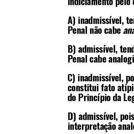
indiciamento pelo 
A) inadmissível, t
Penal não cabe
an
B) admissível, ten
Penal cabe analog
C) inadmissível, p
constitui fato atíp
do Princípio da Leg
D) admissível, pois
interpretação analó