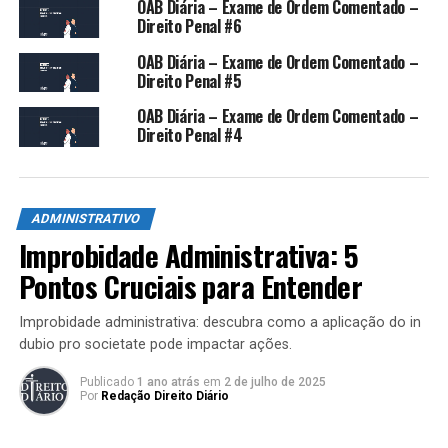
OAB Diária – Exame de Ordem Comentado –
Direito Penal #6
Art. 312 – Apropriar-se o
OAB Diária – Exame de Ordem Comentado –
Direito Penal #5
funcionário público de dinheiro,
OAB Diária – Exame de Ordem Comentado –
valor ou qualquer outro bem
Direito Penal #4
móvel, público ou particular, de
que tem a posse em razão do
cargo, ou desviá-lo, em
ADMINISTRATIVO
Improbidade Administrativa: 5
proveito próprio ou alheio:
Pontos Cruciais para Entender
Pena – reclusão, de dois a doze
Improbidade administrativa: descubra como a aplicação do in
anos, e multa.
dubio pro societate pode impactar ações.
Publicado
1 ano atrás
em
2 de julho de 2025
Por
Redação Direito Diário
1º – Aplica-se a mesma