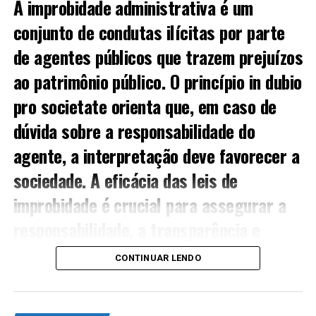
A improbidade administrativa é um
pena, se o funcionário
conjunto de condutas ilícitas por parte
público, embora não tendo
de agentes públicos que trazem prejuízos
a posse do dinheiro, valor
ao patrimônio público. O princípio
in dubio
pro societate
orienta que, em caso de
ou bem, o subtrai, ou
dúvida sobre a responsabilidade do
concorre para que seja
agente, a interpretação deve favorecer a
subtraído, em proveito
sociedade. A eficácia das leis de
próprio ou alheio, valendo-
improbidade é crucial para assegurar a
responsabilidade, a transparência e
se de facilidade que lhe
prevenir a corrupção. A revisão crítica
CONTINUAR LENDO
proporciona a qualidade de
dessas leis é necessária para adaptar-se
funcionário.
às novas realidades e fortalecer as