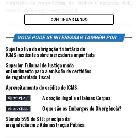
coercitiva ou compulsória, de caráter e natureza civil,
tomada de maneira emergencial.
CONTINUAR LENDO
Assim, de acordo com a supracitada decisão da Terceira
Turma do STJ, aquele que atrasar uma única parcela de
VOCÊ PODE SE INTERESSAR TAMBÉM POR...
alimentos atual, entendendo-se por atual aquela entre
as três últimas devidas, está sujeito a ter sua prisão
Sujeito ativo da obrigação tributária de
decretada.
ICMS incidente sobre mercadoria importada
Superior Tribunal de Justiça muda
O relator, ministro João Otávio de Noronha recordou
entendimento para a emissão de certidões
jurisprudência do STJ segundo a qual “o débito
de regularidade fiscal
alimentar que autoriza a prisão civil é o que compreende
Aproveitamento de crédito de ICMS
as três prestações anteriores ao ajuizamento da
execução” (Súmula 309). Portanto, até três meses, o
A coação ilegal e o Habeas Corpus
caráter de urgência está presente, “de forma que, se se
O que são os Embargos de Divergência?
tratasse apenas de cobrança de prestações antigas, a
prisão não seria legal”.
Súmula 599 do STJ: princípio da
insignificância e Administração Pública
Súmula 309 – STJ: