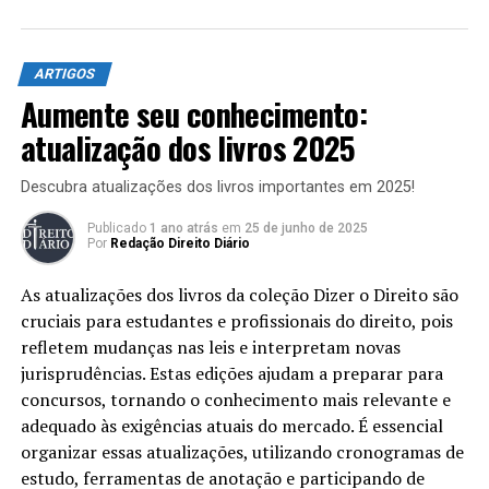
cheque é emitido entre
lugares com calendários
ARTIGOS
diferentes, considera-se
Aumente seu conhecimento:
como de emissão o dia
atualização dos livros 2025
correspondente do
Descubra atualizações dos livros importantes em 2025!
calendário do lugar de
pagamento. (BRASIL, 1985,
Publicado
1 ano atrás
em
25 de junho de 2025
Por
Redação Direito Diário
online)
As atualizações dos livros da coleção Dizer o Direito são
cruciais para estudantes e profissionais do direito, pois
Ao ler o dispositivo acima, concluímos que, em regra, o
refletem mudanças nas leis e interpretam novas
cheque deve ser apresentado para pagamento dentro de
jurisprudências. Estas edições ajudam a preparar para
30 (trinta) dias, ou 60 (sessenta) dias, se for o caso. Após
concursos, tornando o conhecimento mais relevante e
esse lapso temporal, inicia-se o prazo prescricional de 6
adequado às exigências atuais do mercado. É essencial
(seis) meses para executar o devedor (emitente,
organizar essas atualizações, utilizando cronogramas de
endossantes e avalistas).
estudo, ferramentas de anotação e participando de