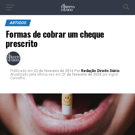
ARTIGOS
Formas de cobrar um cheque
prescrito
Publicado
em
22 de fevereiro de 2016
Por
Redação Direito Diário
Atualizado pela última vez em
21 de fevereiro de 2024
por Ingrid
Carvalho