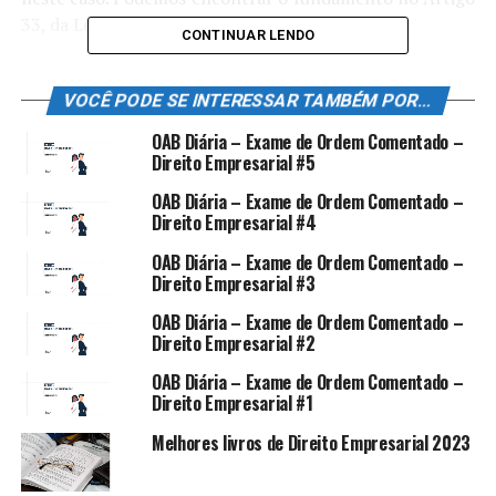
33, da Lei do Cheque:
CONTINUAR LENDO
Art .33. O cheque deve ser
VOCÊ PODE SE INTERESSAR TAMBÉM POR...
apresentado para
OAB Diária – Exame de Ordem Comentado –
pagamento, a contar do dia
Direito Empresarial #5
da emissão, no prazo de 30
OAB Diária – Exame de Ordem Comentado –
Direito Empresarial #4
(trinta) dias, quando
emitido no lugar onde
OAB Diária – Exame de Ordem Comentado –
Direito Empresarial #3
houver de ser pago; e de
OAB Diária – Exame de Ordem Comentado –
60 (sessenta) dias, quando
Direito Empresarial #2
emitido em outro lugar do
OAB Diária – Exame de Ordem Comentado –
Direito Empresarial #1
País ou no exterior.
Melhores livros de Direito Empresarial 2023
Parágrafo único – Quando o