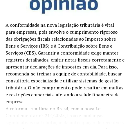
casos de urgência, onde medidas podem ser
gerador próprios de outras contribuições sociais já
implementadas imediatamente. No entanto, a regra
instituídas.
geral é que o contribuinte deve ser informado com
antecedência.
Referências:

A conformidade na nova legislação tributária é vital
BRASIL. 
Constituição Federal (1988)
. Vade Mecum compa
para empresas, pois envolve o cumprimento rigoroso
Esse princípio se torna ainda mais relevante em
Créditos de Imagem: https://blog.synchro.com.br/2015/
das obrigações fiscais relacionadas ao Imposto sobre
discussões atuais sobre a legislação fiscal, como as
Bens e Serviços (IBS) e à Contribuição sobre Bens e
mudanças relacionadas ao programa Reintegra. Essa
Serviços (CBS). Garantir a conformidade exige manter
mudança traz impactos diretos nas empresas que
TÓPICOS RELACIONADOS:
CONTRIBUIÇÕES SOCIAIS
registros detalhados, emitir notas fiscais corretamente e
DIREITO TRIBUTÁRIO
TRIBUTOS
exportam e necessitam entender bem as regras para um
apresentar declarações de impostos em dia. Para isso,
adequado planejamento tributário.
PRÓXIMO POST
recomenda-se treinar a equipe de contabilidade, buscar
Contadores na berlinda: profissionais terão que
consultoria especializada e utilizar sistemas de gestão
Reintegra e as Reduções Fiscais
informar irregularidades de seus clientes ao Fisco a
tributária. O não cumprimento pode resultar em multas
partir de 2017
e restrições comerciais, afetando a saúde financeira da
Reintegra e as Reduções Fiscais
POST ANTERIOR
empresa.
Fiscalidade, extrafiscalidade e parafiscalidade: as
A reforma tributária no Brasil, com a nova Lei
O programa Reintegra foi criado para apoiar empresas
funções dos tributos
Complementar nº 214/2025, trouxe mudanças
exportadoras no Brasil. Ele visa restituir parte dos
significativas na tributação da antecipação de recebíveis.
impostos pagos na produção de bens destinados à
Agora, recebíveis de arranjos de pagamento estão