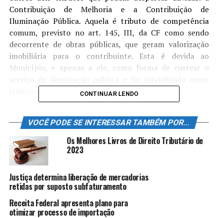
Contribuição de Melhoria e a Contribuição de
Iluminação Pública. Aquela é tributo de competência
comum, previsto no art. 145, III, da CF como sendo
decorrente de obras públicas, que geram valorização
imobiliária para o contribuinte. Esta é devida ao
Município, e apenas a ele, como forma de custear o
serviço de iluminação pública e foi introduzida como
tributo pela Emenda Constitucional nº 39/2002.
CONTINUAR LENDO
Por sua vez, as Contribuições Sociais se prestam ao
VOCÊ PODE SE INTERESSAR TAMBÉM POR...
custeio da Seguridade Social, quando têm nítido caráter
arrecadador e, portanto, fiscal, e dos Serviços Sociais
Os Melhores Livros de Direito Tributário de
Autônomos (SESC, SENAI, SENAC, etc), quando
2023
competem exclusivamente à União e têm o produto de
sua arrecadação destinado a essas entidades, possuindo
Justiça determina liberação de mercadorias
caráter parafiscal. Daí porque seria incorreto defini-las
retidas por suposto subfaturamento
apenas como parafiscais.
Receita Federal apresenta plano para
otimizar processo de importação
Assim, as Contribuições Sociais podem ser divididas em