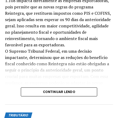
aduaneiro;
1.108 impacta diretamente as empresas exportadoras,
pois permite que as novas regras do programa
Reintegra, que restituem impostos como PIS e COFINS,
b) específica, tendo por
sejam aplicadas sem esperar os 90 dias da anterioridade
base a unidade de medida
geral. Isso resulta em maior competitividade, agilidade
adotada.
no planejamento fiscal e oportunidades de
reinvestimento, tornando o ambiente fiscal mais
favorável para as exportadoras.
Assim, a CF traça linhas gerais de como deverão ser
O Supremo Tribunal Federal, em uma decisão
definidas a normas instituidoras das Contribuições
impactante, determinou que as reduções do benefício
Sociais, tal como faz às Contribuições de Intervenção no
fiscal conhecido como Reintegra não estão obrigadas a
Domínio Econômico, as CIDE’s: deverão incidir sobre
seguir o princípio da anterioridade geral, um ponto
importações e outros fatos geradores, como receita ou
crucial para muitas empresas que exportam. Com essa
faturamento, e não poderão incidir sobre a exportação,
mudança, as empresas poderão se adaptar às novas
que é alvo apenas do Imposto de Exportação, de
regras de forma mais ágil, refletindo diretamente em sua
CONTINUAR LENDO
competência da União. Além disso, têm alíquotas
estratégia fiscal e operação comercial.
específicas ou
ad valorem
.
Princípio da Anterioridade Geral
Para concluir, é importante destacar que há
TRIBUTÁRIO