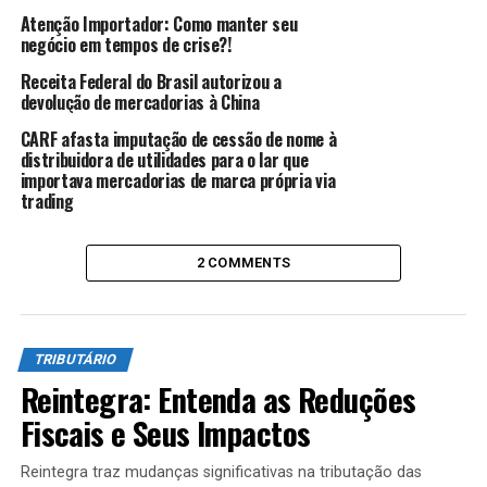
dois grandes grupos: as Contribuições Sociais de
Atenção Importador: Como manter seu
negócio em tempos de crise?!
Seguridade Social (CSSS) e as Contribuições Sociais
Gerais (CSG), estas sendo destinadas ao Serviços acima
Receita Federal do Brasil autorizou a
referidos.
devolução de mercadorias à China
CARF afasta imputação de cessão de nome à
Comuns às duas são as características atribuídas pelo
distribuidora de utilidades para o lar que
art. 149 da Constituição ao afirmar:
importava mercadorias de marca própria via
trading
Art. 149 § 2º As
contribuições sociais
e de
2 COMMENTS
intervenção no domínio
econômico de que trata o
TRIBUTÁRIO
caput
deste artigo:
Reintegra: Entenda as Reduções
Fiscais e Seus Impactos
I- não incidirão sobre as
receitas decorrentes de
Reintegra traz mudanças significativas na tributação das