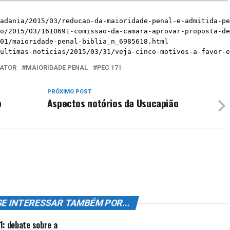
adania/2015/03/reducao-da-maioridade-penal-e-admitida-pe
o/2015/03/1610691-comissao-da-camara-aprovar-proposta-de
01/maioridade-penal-biblia_n_6985618.html

ultimas-noticias/2015/03/31/veja-cinco-motivos-a-favor-e
RATOR
MAIORIDADE PENAL
PEC 171
PRÓXIMO POST
o
Aspectos notórios da Usucapião
SE INTERESSAR TAMBÉM POR...
1: debate sobre a