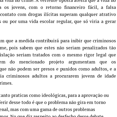
da vida no crime. A vertente oposta atesta que a vida no
os jovens, com o retorno financeiro fácil, a falsa
contato com drogas ilícitas superam qualquer atrativo
 ou por uma vida escolar regular, que só viria a gerar
am que a medida contribuirá para inibir que criminosos
ime, pois sabem que estes não seriam penalizados tão
islação seriam tratados com o mesmo rigor legal que
rgem do mencionado projeto argumentam que os
 que não podem ser presos e punidos como adultos, e a
ria criminosos adultos a procurarem jovens de idade
crimes.
anto praticas como ideológicas, para a aprovação ou
ferir desse todo é que o problema não gira em torno
enal, mas com uma gama de outros problemas
mos. No que diz respeito ao desfecho desse debate,