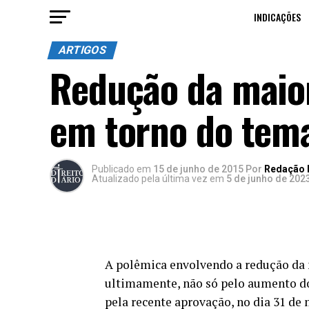
INDICAÇÕES
ARTIGOS
Redução da maior
em torno do tem
Publicado
em
15 de junho de 2015
Por
Redação D
Atualizado pela última vez em
5 de junho de 202
A polêmica envolvendo a redução da
ultimamente, não só pelo aumento do
pela recente aprovação, no dia 31 de