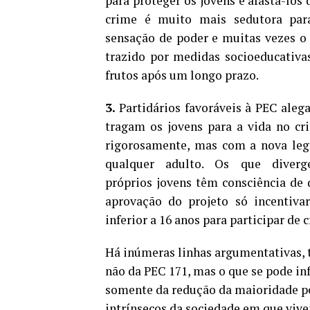
para proteger os jovens e afastá-los 
crime é muito mais sedutora para 
sensação de poder e muitas vezes o 
trazido por medidas socioeducativas
frutos após um longo prazo.
3.
Partidários favoráveis à PEC aleg
tragam os jovens para a vida no cr
rigorosamente, mas com a nova leg
qualquer adulto. Os que dive
próprios jovens têm consciência de
aprovação do projeto só incentiva
inferior a 16 anos para participar de 
Há inúmeras linhas argumentativas, t
não da PEC 171, mas o que se pode in
somente da redução da maioridade p
intrínsecos da sociedade em que vive