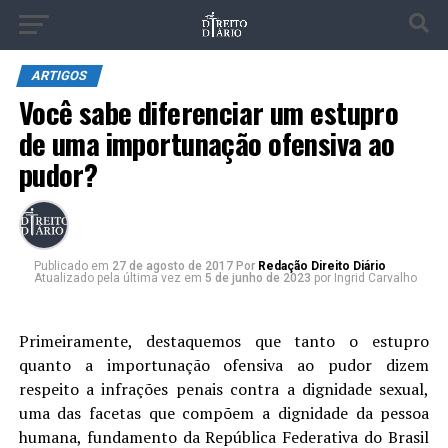
ARTIGOS
Você sabe diferenciar um estupro
de uma importunação ofensiva ao
pudor?
Publicado
em
27 de agosto de 2017
Por
Redação Direito Diário
Atualizado pela última vez em
5 de junho de 2023
por Ingrid Carvalho
Primeiramente, destaquemos que tanto o estupro
quanto a importunação ofensiva ao pudor dizem
respeito a infrações penais contra a dignidade sexual,
uma das facetas que compõem a dignidade da pessoa
humana, fundamento da República Federativa do Brasil