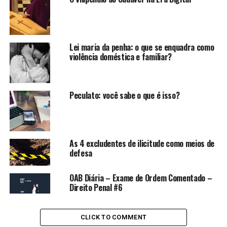
pena de multa;
contravenção
, a infração
penal a que a lei comina,
Lei maria da penha: o que se enquadra como
isoladamente, pena de
violência doméstica e familiar?
prisão simples
ou de multa,
ou ambas, alternativa ou
Peculato: você sabe o que é isso?
cumulativamente.
[Grifamos]
As 4 excludentes de ilicitude como meios de
defesa
Como é possível perceber, as penas de reclusão e
detenção são reservadas unicamente aos crimes, ao
OAB Diária – Exame de Ordem Comentado –
passo que a prisão simples é destinada às
Direito Penal #6
contravenções.
CLICK TO COMMENT
Tal distinção se justifica na medida que as