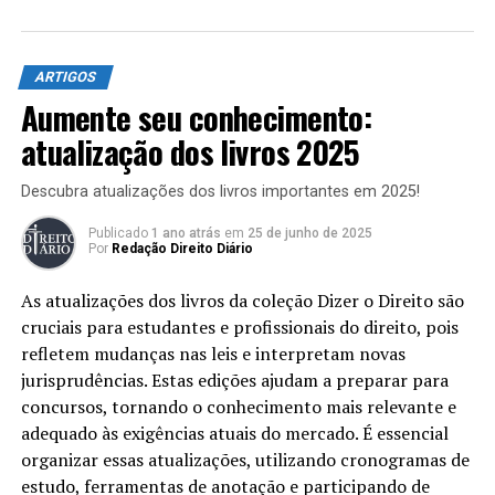
contravenções penais, em linhas gerais, correspondem a
atos menos ofensivos aos bens jurídicos tutelados pelo
Direito Penal, por isso a privação da liberdade, quando
ARTIGOS
esta for a sanção imposta ao ilícito, jamais poderá ser
Aumente seu conhecimento:
cumprida em regime fechado. Observemos o que diz a
atualização dos livros 2025
Lei das Contravenções Penais – LCP (Decreto-Lei no.
3.688/41)
³
:
Descubra atualizações dos livros importantes em 2025!
Art. 6º A pena de prisão
Publicado
1 ano atrás
em
25 de junho de 2025
Por
Redação Direito Diário
simples deve ser cumprida,
sem rigor penitenciário, em
As atualizações dos livros da coleção Dizer o Direito são
cruciais para estudantes e profissionais do direito, pois
estabelecimento especial
refletem mudanças nas leis e interpretam novas
ou seção especial de prisão
jurisprudências. Estas edições ajudam a preparar para
comum, em
regime semi-
concursos, tornando o conhecimento mais relevante e
adequado às exigências atuais do mercado. É essencial
aberto ou aberto
.
organizar essas atualizações, utilizando cronogramas de
estudo, ferramentas de anotação e participando de