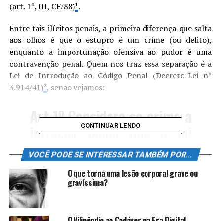
(art. 1º, III, CF/88)
¹
.
Entre tais ilícitos penais, a primeira diferença que salta
aos olhos é que o estupro é um crime (ou delito),
enquanto a importunação ofensiva ao pudor é uma
contravenção penal. Quem nos traz essa separação é a
Lei de Introdução ao Código Penal (Decreto-Lei nº
3.914/41)
²
, senão vejamos:
Art 1º Considera-se
crime
a
infração penal que a lei
CONTINUAR LENDO
comina pena de
reclusão ou
VOCÊ PODE SE INTERESSAR TAMBÉM POR...
de detenção
, quer
O que torna uma lesão corporal grave ou
isoladamente, quer
gravíssima?
alternativa ou
cumulativamente com a
O Vilipêndio ao Cadáver na Era Digital